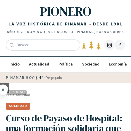
Saltar al contenido
PIONERO
LA VOZ HISTÓRICA DE PINAMAR
DESDE 1981
AÑO
XLVI
·
DOMINGO, 9 DE AGOSTO
· PINAMAR, BUENOS AIRES
f
Inicio
Actualidad
Política
Sociedad
Economía
PINAMAR HOY
·
☀️
4
°
·
Despejado
×
PUBLICIDAD
Inicio
›
Sociedad
SOCIEDAD
Curso de Payaso de Hospital:
una formación solidaria que