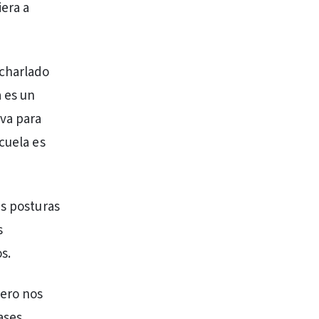
era a
 charlado
a es un
iva para
cuela es
as posturas
s
s.
Pero nos
ases