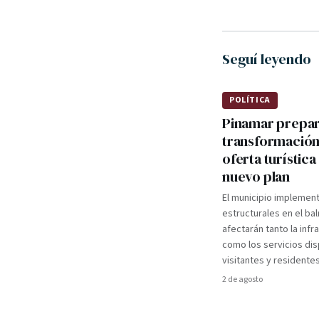
Seguí leyendo
POLÍTICA
Pinamar prepa
transformación
oferta turística
nuevo plan
El municipio implemen
estructurales en el ba
afectarán tanto la infr
como los servicios dis
visitantes y residentes
2 de agosto