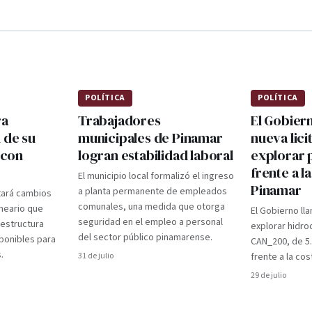
POLÍTICA
POLÍTICA
ra
Trabajadores
El Gobier
 de su
municipales de Pinamar
nueva lici
 con
logran estabilidad laboral
explorar 
frente a l
El municipio local formalizó el ingreso
Pinamar
a planta permanente de empleados
tará cambios
comunales, una medida que otorga
lneario que
El Gobierno lla
seguridad en el empleo a personal
aestructura
explorar hidro
del sector público pinamarense.
ponibles para
CAN_200, de 5
.
31 de julio
frente a la cos
29 de julio