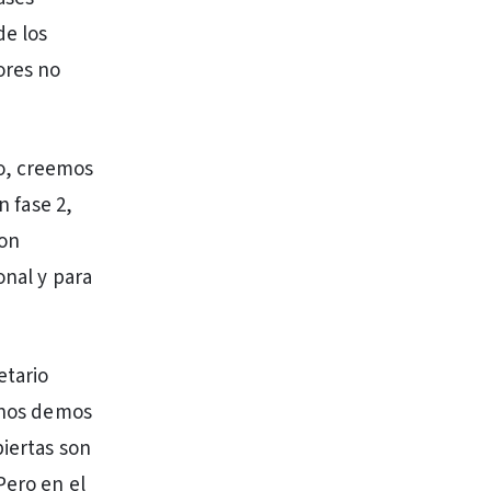
de los
ores no
vo, creemos
n fase 2,
son
onal y para
etario
e nos demos
biertas son
Pero en el