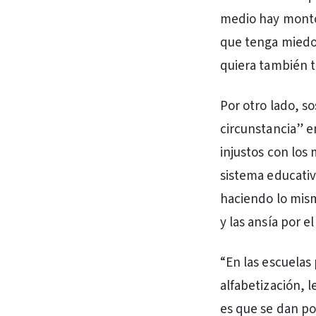
medio hay monto
que tenga miedo 
quiera también t
Por otro lado, s
circunstancia” e
injustos con los
sistema educativ
haciendo lo mism
y las ansía por e
“En las escuela
alfabetización, l
es que se dan por