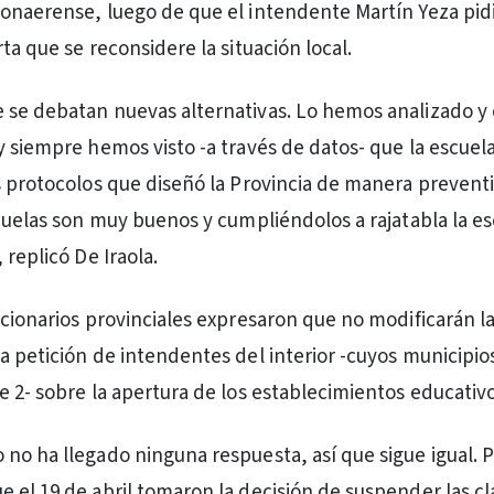
onaerense, luego de que el intendente Martín Yeza pidi
ta que se reconsidere la situación local.
se debatan nuevas alternativas. Lo hemos analizado y
y siempre hemos visto -a través de datos- que la escuel
s protocolos que diseñó la Provincia de manera prevent
scuelas son muy buenos y cumpliéndolos a rajatabla la es
 replicó De Iraola.
ncionarios provinciales expresaron que no modificarán l
a petición de intendentes del interior -cuyos municipio
e 2- sobre la apertura de los establecimientos educativo
no ha llegado ninguna respuesta, así que sigue igual. 
 el 19 de abril tomaron la decisión de suspender las cl