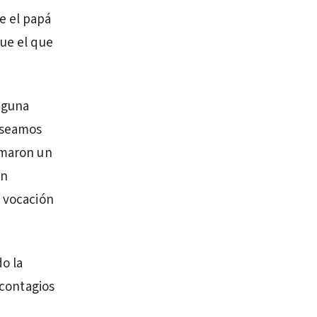
e el papá
que el que
inguna
o seamos
rmaron un
án
a vocación
o la
 contagios