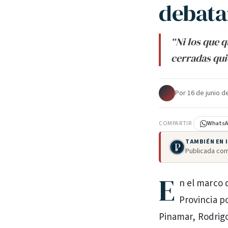
debata
“Ni los que q
cerradas qui
Por
·
16 de junio d
COMPARTIR
Whats
TAMBIÉN EN
Publicada com
E
n el marco 
Provincia po
Pinamar, Rodrigo