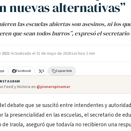
n nuevas alternativas”
uieren las escuelas abiertas son asesinos, ni los qu
eren que sean todos burros”, expresó el secretario
e 2021
·
Actualizado el
31 de mayo de 2026
·
Lectura 2 min
App
Facebook
X
Copiar link
 INSTAGRAM
o Feed y Historia en
@pioneropinamar
del debate que se suscitó entre intendentes y autoridad
r la presencialidad en las escuelas, el secretario de ed
 de Iraola, aseguró que todavía no recibieron una respu