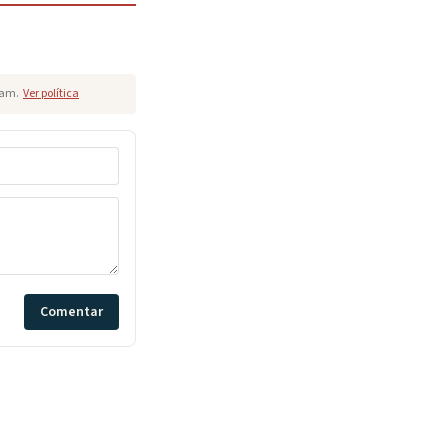
pam.
Ver política
Comentar