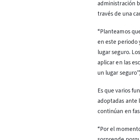
administración b
través de una car
“Planteamos que 
en este periodo 
lugar seguro. Lo
aplicar en las e
un lugar seguro”,
Es que varios fu
adoptadas ante l
continúan en fas
“Por el momento 
sorprende porque