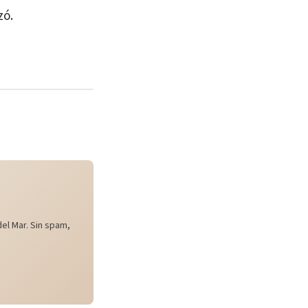
zó.
el Mar. Sin spam,