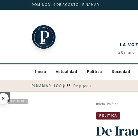
Saltar al contenido
DOMINGO, 9 DE AGOSTO
· PINAMAR
LA VO
AÑO
XLVI
Inicio
Actualidad
Política
Sociedad
PINAMAR HOY
·
💵 Dólar blue
$
1525
· oficial $
1520
×
PUBLICIDAD
Inicio
›
Política
POLÍTICA
De Ira