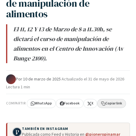
de manipulación de
alimentos
El 11, 12 Y 13 de Marzo de 8 a 11.30h, se
dictará el curso de manipulación de
alimentos en el Centro de Innovación (Av
Bunge 2100).
Por
·
10 de marzo de 2025
·
Actualizado el
31 de mayo de 2026
·
Lectura 1 min
COMPARTIR
WhatsApp
Facebook
X
Copiar link
TAMBIÉN EN INSTAGRAM
Publicada como Feed y Historia en
@pioneropinamar