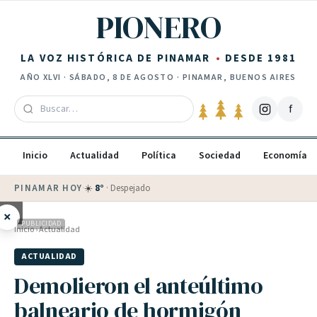
Saltar al contenido
PIONERO
LA VOZ HISTÓRICA DE PINAMAR
DESDE 1981
AÑO
XLVI
·
SÁBADO, 8 DE AGOSTO
· PINAMAR, BUENOS AIRES
f
Inicio
Actualidad
Política
Sociedad
Economía
PINAMAR HOY
·
☀️
8
°
·
Despejado
×
PUBLICIDAD
Inicio
›
Actualidad
ACTUALIDAD
Demolieron el anteúltimo
balneario de hormigón