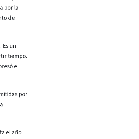
a por la
ento de
. Es un
rtir tiempo.
presó el
mitidas por
la
ta el año