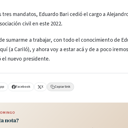
s tres mandatos, Eduardo Bari cedió el cargo a Alejandr
sociación civil en este 2022.
de sumarme a trabajar, con todo el conocimiento de Ed
quí (a Cariló), y ahora voy a estar acá y de a poco irem
ó el nuevo presidente.
App
Facebook
X
Copiar link
 DOMINGO
ta nota?