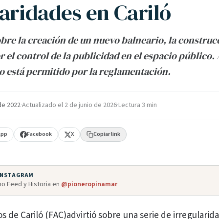
laridades en Cariló
bre la creación de un nuevo balneario, la construc
or el control de la publicidad en el espacio público
 está permitido por la reglamentación.
de 2022
·
Actualizado el
2 de junio de 2026
·
Lectura 3 min
App
Facebook
X
Copiar link
 INSTAGRAM
o Feed y Historia en
@pioneropinamar
s de Cariló (FAC)advirtió sobre una serie de irregularid