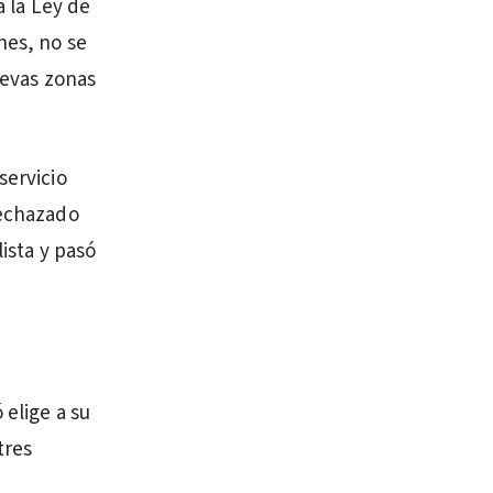
a la Ley de
nes, no se
uevas zonas
servicio
rechazado
lista y pasó
 elige a su
tres