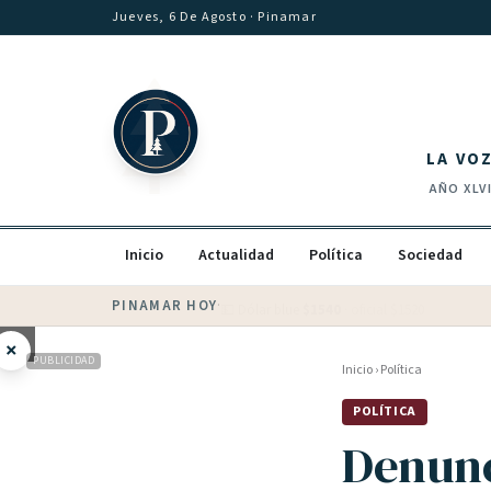
Saltar al contenido
Jueves, 6 De Agosto
· Pinamar
LA VO
AÑO
XLV
Inicio
Actualidad
Política
Sociedad
PINAMAR HOY
·
💵 Dólar blue
$
1540
· oficial $
1520
×
PUBLICIDAD
Inicio
›
Política
POLÍTICA
Denunc