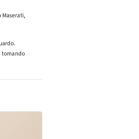
o Maserati,
uardo.
os tomando