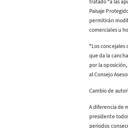
tratado “a las ap
Paisaje Protegid
permitirán modifi
comerciales u ho
“Los concejales 
que da la cancha
por la oposición,
al Consejo Aseso
Cambio de autor
A diferencia de m
presidente todos
periodos consecu