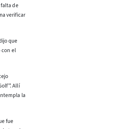
falta de
a verificar
dijo que
o con el
cejo
lf”. Allí
ontempla la
ue fue