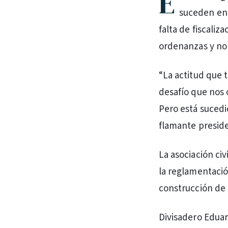
E
suceden en l
falta de fiscaliz
ordenanzas y nor
“La actitud que 
desafío que nos o
Pero está sucedi
flamante preside
La asociación civ
la reglamentació
construcción de u
Divisadero Eduar