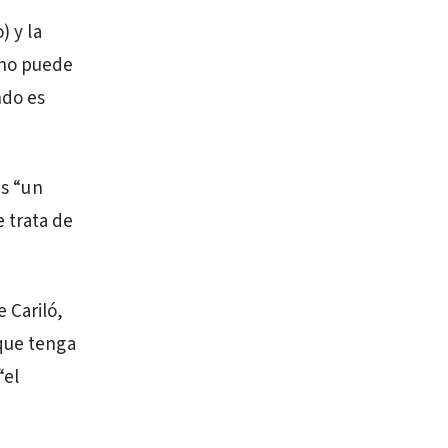
) y la
 no puede
ndo es
es “un
 trata de
 Cariló,
 que tenga
“el