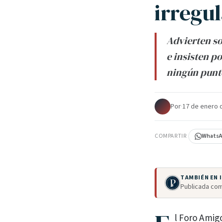
irregu
Advierten so
e insisten p
ningún punto
Por
·
17 de enero 
COMPARTIR
Whats
TAMBIÉN EN
Publicada com
l Foro Amigo