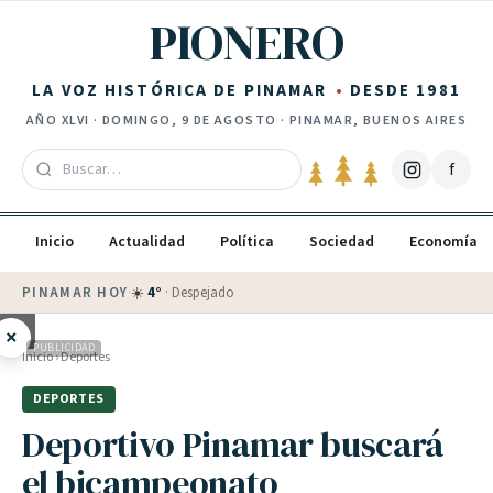
Saltar al contenido
PIONERO
LA VOZ HISTÓRICA DE PINAMAR
DESDE 1981
AÑO
XLVI
·
DOMINGO, 9 DE AGOSTO
· PINAMAR, BUENOS AIRES
f
Inicio
Actualidad
Política
Sociedad
Economía
PINAMAR HOY
·
💵 Dólar blue
$
1525
· oficial $
1520
×
PUBLICIDAD
Inicio
›
Deportes
DEPORTES
Deportivo Pinamar buscará
el bicampeonato