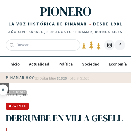
Saltar al contenido
PIONERO
LA VOZ HISTÓRICA DE PINAMAR
DESDE 1981
AÑO
XLVI
·
SÁBADO, 8 DE AGOSTO
· PINAMAR, BUENOS AIRES
f
Inicio
Actualidad
Política
Sociedad
Economía
PINAMAR HOY
·
💵 Dólar blue
$
1525
· oficial $
1520
×
PUBLICIDAD
Inicio
›
Urgente
URGENTE
DERRUMBE EN VILLA GESELL