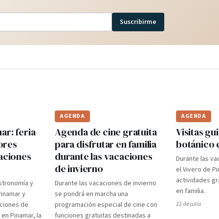
Suscribirme
AGENDA
AGENDA
r: feria
Agenda de cine gratuita
Visitas gui
ores
para disfrutar en familia
botánico 
caciones
durante las vacaciones
Durante las va
de invierno
el Vivero de P
actividades gr
stronomía y
Durante las vacaciones de invierno
en familia.
Pinamar y
se pondrá en marcha una
aciones de
programación especial de cine con
22 de julio
 en Pinamar, la
funciones gratuitas destinadas a