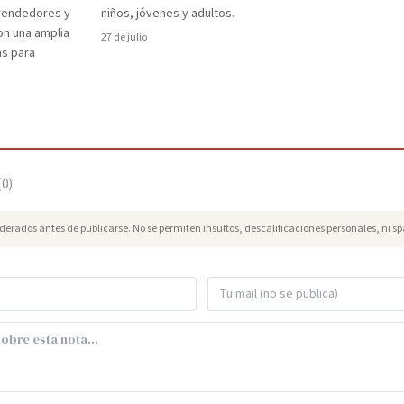
prendedores y
niños, jóvenes y adultos.
on una amplia
27 de julio
as para
(
0
)
erados antes de publicarse. No se permiten insultos, descalificaciones personales, ni s