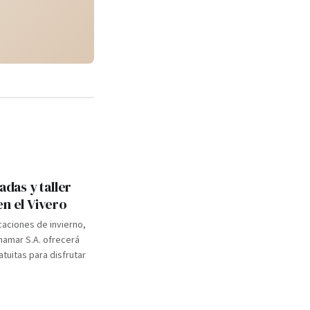
adas y taller
en el Vivero
caciones de invierno,
inamar S.A. ofrecerá
atuitas para disfrutar