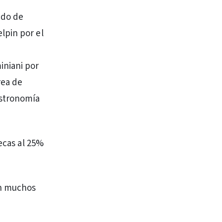
ado de
lpin por el
niani por
rea de
stronomía
ecas al 25%
en muchos