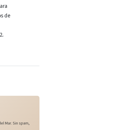
para
os de
2.
el Mar. Sin spam,