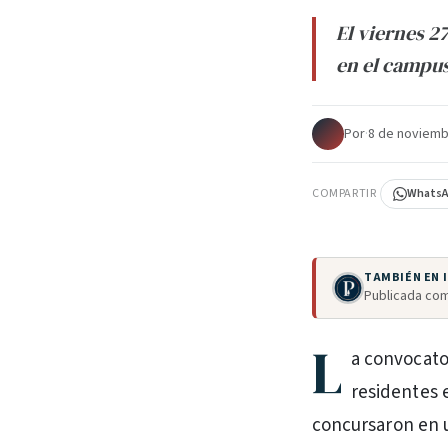
El viernes 2
en el campu
Por
·
8 de noviemb
COMPARTIR
Whats
TAMBIÉN EN
Publicada com
L
a convocato
residentes e
concursaron en u