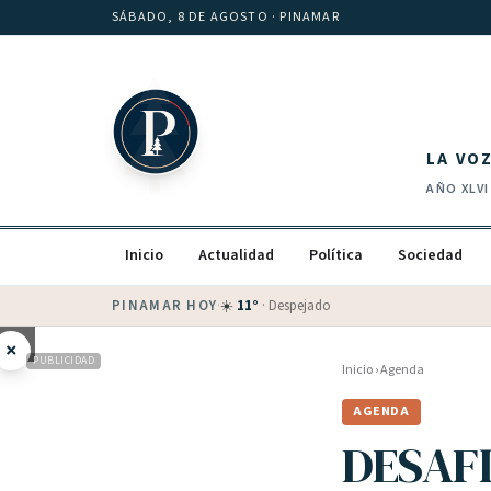
Saltar al contenido
SÁBADO, 8 DE AGOSTO
· PINAMAR
LA VO
AÑO
XLVI
Inicio
Actualidad
Política
Sociedad
PINAMAR HOY
·
💵 Dólar blue
$
1525
· oficial $
1520
×
PUBLICIDAD
Inicio
›
Agenda
AGENDA
DESAF