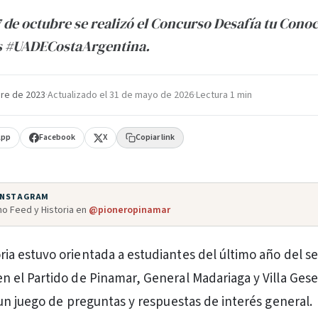
7 de octubre se realizó el Concurso Desafía tu Con
s #UADECostaArgentina.
re de 2023
·
Actualizado el
31 de mayo de 2026
·
Lectura 1 min
App
Facebook
X
Copiar link
 INSTAGRAM
o Feed y Historia en
@pioneropinamar
ria estuvo orientada a estudiantes del último año del s
n el Partido de Pinamar, General Madariaga y Villa Gese
n juego de preguntas y respuestas de interés general.