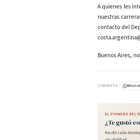
A quienes les in
nuestras carrera
contacto del Dep
costa.argentina@
Buenos Aires, no
PUBLICIDAD
COMPARTIR
Whats
EL PIONERO DEL
¿Te gustó es
Recibí cada doming
sin clickbait.