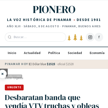
Saltar al contenido
PIONERO
LA VOZ HISTÓRICA DE PINAMAR
DESDE 1981
AÑO
XLVI
·
SÁBADO, 8 DE AGOSTO
· PINAMAR, BUENOS AIRES
f
Inicio
Actualidad
Política
Sociedad
Economía
PINAMAR HOY
·
💵 Dólar blue
$
1525
· oficial $
1520
×
PUBLICIDAD
Inicio
›
Urgente
URGENTE
Desbaratan banda que
vendía VTV truchas y obleas