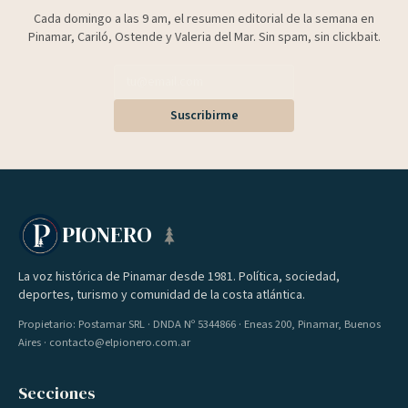
Cada domingo a las 9 am, el resumen editorial de la semana en
Pinamar, Cariló, Ostende y Valeria del Mar. Sin spam, sin clickbait.
Suscribirme
PIONERO
La voz histórica de Pinamar desde 1981. Política, sociedad,
deportes, turismo y comunidad de la costa atlántica.
Propietario: Postamar SRL · DNDA Nº 5344866 · Eneas 200, Pinamar, Buenos
Aires · contacto@elpionero.com.ar
Secciones