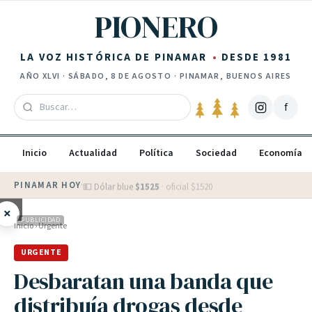
Saltar al contenido
PIONERO
LA VOZ HISTÓRICA DE PINAMAR
DESDE 1981
AÑO
XLVI
·
SÁBADO, 8 DE AGOSTO
· PINAMAR, BUENOS AIRES
f
Inicio
Actualidad
Política
Sociedad
Economía
PINAMAR HOY
·
💵 Dólar blue
$
1525
· oficial $
1520
×
PUBLICIDAD
Inicio
›
Urgente
URGENTE
Desbaratan una banda que
distribuía drogas desde