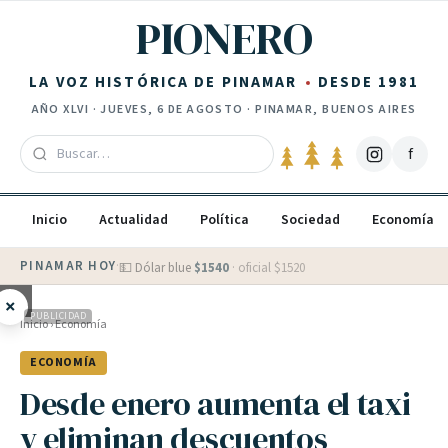
Saltar al contenido
PIONERO
LA VOZ HISTÓRICA DE PINAMAR
DESDE 1981
AÑO
XLVI
·
JUEVES, 6 DE AGOSTO
· PINAMAR, BUENOS AIRES
f
Inicio
Actualidad
Política
Sociedad
Economía
PINAMAR HOY
·
💵 Dólar blue
$
1540
· oficial $
1520
×
PUBLICIDAD
Inicio
›
Economía
ECONOMÍA
Desde enero aumenta el taxi
y eliminan descuentos