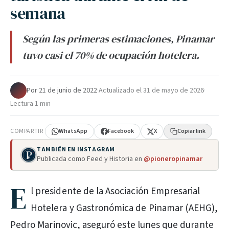
semana
Según las primeras estimaciones, Pinamar
tuvo casi el 70% de ocupación hotelera.
Por
·
21 de junio de 2022
·
Actualizado el
31 de mayo de 2026
·
Lectura 1 min
COMPARTIR
WhatsApp
Facebook
X
Copiar link
TAMBIÉN EN INSTAGRAM
Publicada como Feed y Historia en
@pioneropinamar
E
l presidente de la Asociación Empresarial
Hotelera y Gastronómica de Pinamar (AEHG),
Pedro Marinovic, aseguró este lunes que durante