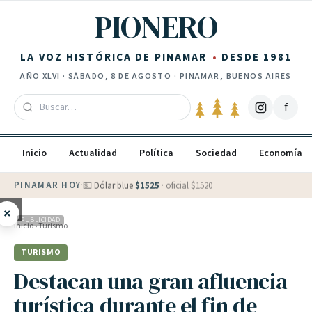
Saltar al contenido
PIONERO
LA VOZ HISTÓRICA DE PINAMAR
DESDE 1981
AÑO
XLVI
·
SÁBADO, 8 DE AGOSTO
· PINAMAR, BUENOS AIRES
f
Inicio
Actualidad
Política
Sociedad
Economía
PINAMAR HOY
·
💵 Dólar blue
$
1525
· oficial $
1520
×
PUBLICIDAD
Inicio
›
Turismo
TURISMO
Destacan una gran afluencia
turística durante el fin de