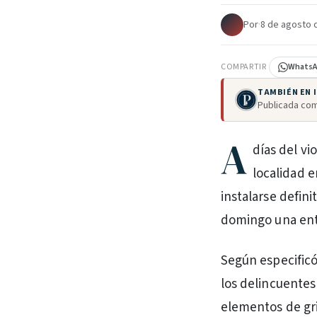
Por
·
8 de agosto 
COMPARTIR
Whats
TAMBIÉN EN
Publicada com
A
días del vi
localidad 
instalarse defini
domingo una ent
Según especificó 
los delincuentes
elementos de grif