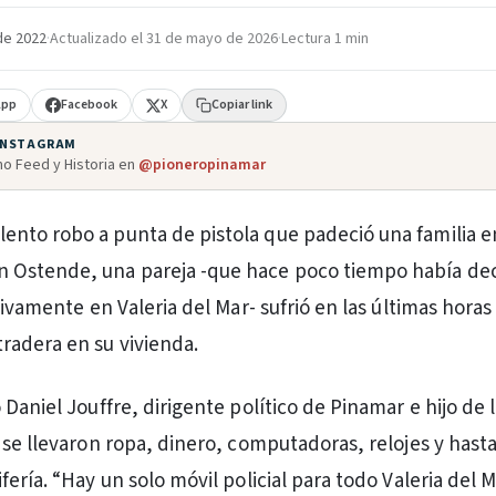
de 2022
·
Actualizado el
31 de mayo de 2026
·
Lectura 1 min
App
Facebook
X
Copiar link
 INSTAGRAM
o Feed y Historia en
@pioneropinamar
olento robo a punta de pistola que padeció una familia e
en Ostende, una pareja -que hace poco tiempo había de
tivamente en Valeria del Mar- sufrió en las últimas horas
radera en su vivienda.
Daniel Jouffre, dirigente político de Pinamar e hijo de l
 se llevaron ropa, dinero, computadoras, relojes y hast
ería. “Hay un solo móvil policial para todo Valeria del 