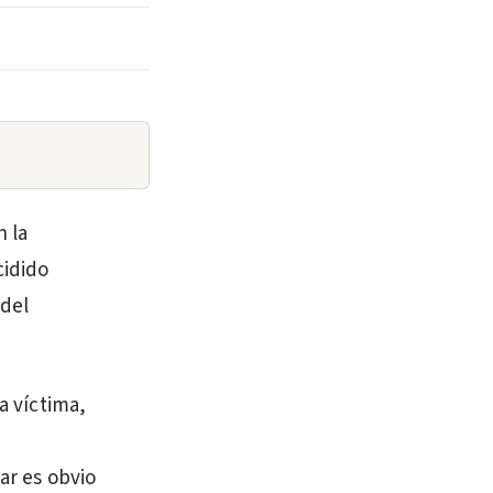
n la
cidido
 del
a víctima,
a
Mar es obvio