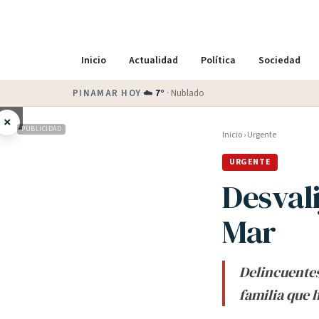
Inicio
Actualidad
Política
Sociedad
PINAMAR HOY
·
☁️
7
°
·
Nublado
×
PUBLICIDAD
Inicio
›
Urgente
URGENTE
Desvali
Mar
Delincuentes
familia que 