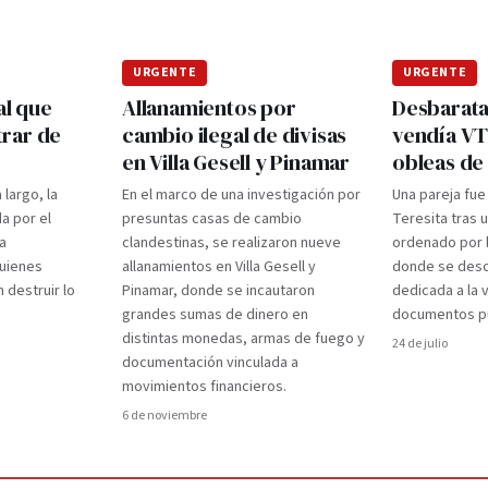
URGENTE
URGENTE
al que
Allanamientos por
Desbarata
rar de
cambio ilegal de divisas
vendía VT
en Villa Gesell y Pinamar
obleas de
largo, la
En el marco de una investigación por
Una pareja fue
a por el
presuntas casas de cambio
Teresita tras 
a
clandestinas, se realizaron nueve
ordenado por l
quienes
allanamientos en Villa Gesell y
donde se desc
 destruir lo
Pinamar, donde se incautaron
dedicada a la 
grandes sumas de dinero en
documentos pú
distintas monedas, armas de fuego y
24 de julio
documentación vinculada a
movimientos financieros.
6 de noviembre