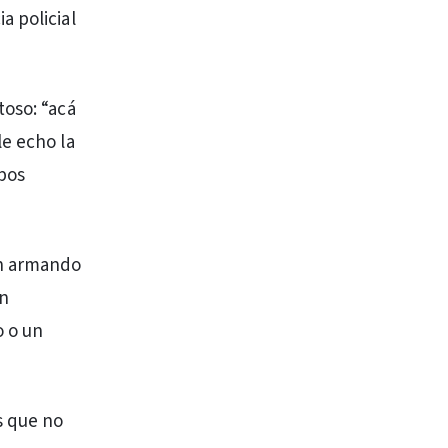
a policial
toso: “acá
le echo la
obos
án armando
án
o o un
s que no