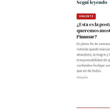
Seguí leyendo
URGENTE
¿Esta es la post
queremos most
Pinamar?
En pleno fin de semana 
rotonda quedó marcad
abandono, la mugre y l
irresponsabilidad de 
confunden festejar con
que es de todos.
9 de julio