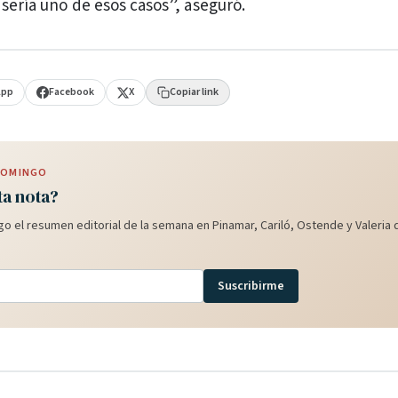
 sería uno de esos casos”, aseguró.
App
Facebook
X
Copiar link
 DOMINGO
ta nota?
o el resumen editorial de la semana en Pinamar, Cariló, Ostende y Valeria d
Suscribirme