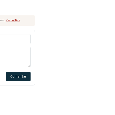
pam.
Ver política
Comentar