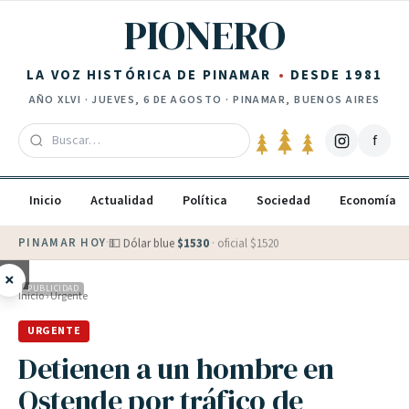
Saltar al contenido
PIONERO
LA VOZ HISTÓRICA DE PINAMAR
DESDE 1981
AÑO
XLVI
·
JUEVES, 6 DE AGOSTO
· PINAMAR, BUENOS AIRES
f
Inicio
Actualidad
Política
Sociedad
Economía
PINAMAR HOY
·
💵 Dólar blue
$
1530
· oficial $
1520
×
PUBLICIDAD
Inicio
›
Urgente
URGENTE
Detienen a un hombre en
Ostende por tráfico de