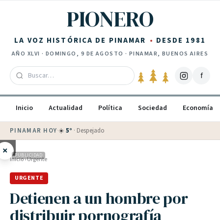
Saltar al contenido
PIONERO
LA VOZ HISTÓRICA DE PINAMAR
DESDE 1981
AÑO
XLVI
·
DOMINGO, 9 DE AGOSTO
· PINAMAR, BUENOS AIRES
f
Inicio
Actualidad
Política
Sociedad
Economía
PINAMAR HOY
·
💵 Dólar blue
$
1525
· oficial $
1520
×
PUBLICIDAD
Inicio
›
Urgente
URGENTE
Detienen a un hombre por
distribuir pornografía