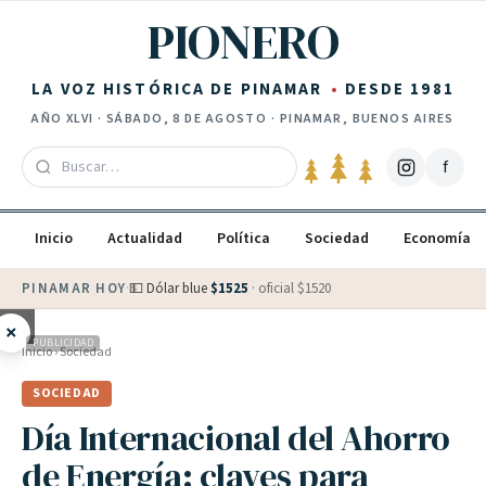
Saltar al contenido
PIONERO
LA VOZ HISTÓRICA DE PINAMAR
DESDE 1981
AÑO
XLVI
·
SÁBADO, 8 DE AGOSTO
· PINAMAR, BUENOS AIRES
f
Inicio
Actualidad
Política
Sociedad
Economía
PINAMAR HOY
·
💵 Dólar blue
$
1525
· oficial $
1520
×
PUBLICIDAD
Inicio
›
Sociedad
SOCIEDAD
Día Internacional del Ahorro
de Energía: claves para