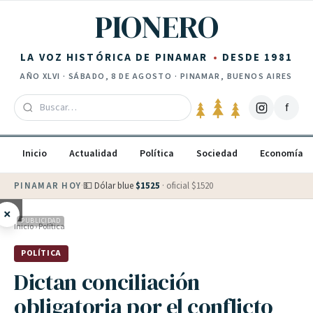
Saltar al contenido
PIONERO
LA VOZ HISTÓRICA DE PINAMAR
DESDE 1981
AÑO
XLVI
·
SÁBADO, 8 DE AGOSTO
· PINAMAR, BUENOS AIRES
f
Inicio
Actualidad
Política
Sociedad
Economía
PINAMAR HOY
·
💵 Dólar blue
$
1525
· oficial $
1520
×
PUBLICIDAD
Inicio
›
Política
POLÍTICA
Dictan conciliación
obligatoria por el conflicto