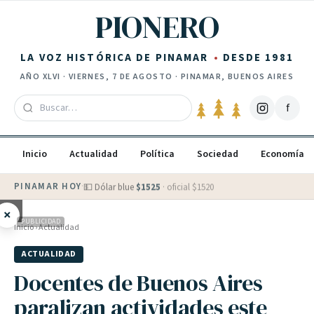
Saltar al contenido
PIONERO
LA VOZ HISTÓRICA DE PINAMAR
DESDE 1981
AÑO
XLVI
·
VIERNES, 7 DE AGOSTO
· PINAMAR, BUENOS AIRES
f
Inicio
Actualidad
Política
Sociedad
Economía
PINAMAR HOY
·
💵 Dólar blue
$
1525
· oficial $
1520
×
PUBLICIDAD
Inicio
›
Actualidad
ACTUALIDAD
Docentes de Buenos Aires
paralizan actividades este