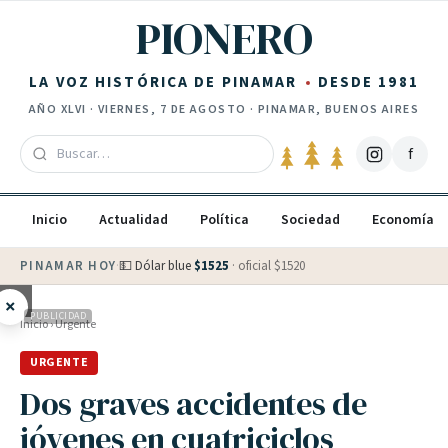
Saltar al contenido
PIONERO
LA VOZ HISTÓRICA DE PINAMAR
DESDE 1981
AÑO
XLVI
·
VIERNES, 7 DE AGOSTO
· PINAMAR, BUENOS AIRES
f
Inicio
Actualidad
Política
Sociedad
Economía
PINAMAR HOY
·
💵 Dólar blue
$
1525
· oficial $
1520
×
PUBLICIDAD
Inicio
›
Urgente
URGENTE
Dos graves accidentes de
jóvenes en cuatriciclos