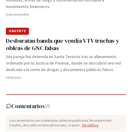
monedas, armas de fuego y documentación vinculada a
movimientos financieros.
6 de noviembre
URGENTE
Desbaratan banda que vendía VTV truchas y
obleas de GNC falsas
Una pareja fue detenida en Santa Teresita tras un allanamiento
ordenado por la Justicia de Pinamar, donde se descubrió una red
dedicada a la venta de drogas y documentos públicos falsos.
24 de julio
Comentarios
(
0
)
Los comentarios son moderados antes de publicarse. No se permiten
insultos, descalificaciones personales, ni spam.
Ver política