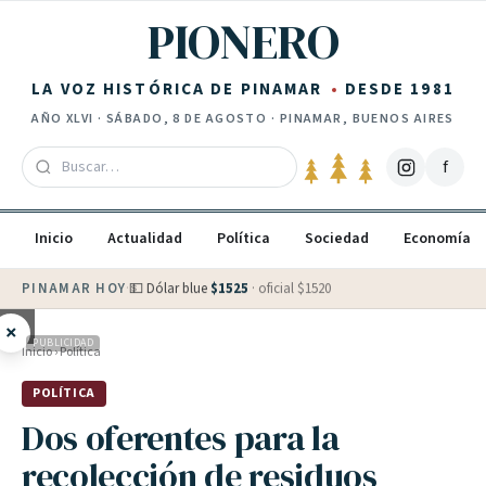
Saltar al contenido
PIONERO
LA VOZ HISTÓRICA DE PINAMAR
DESDE 1981
AÑO
XLVI
·
SÁBADO, 8 DE AGOSTO
· PINAMAR, BUENOS AIRES
f
Inicio
Actualidad
Política
Sociedad
Economía
PINAMAR HOY
·
💵 Dólar blue
$
1525
· oficial $
1520
×
PUBLICIDAD
Inicio
›
Política
POLÍTICA
Dos oferentes para la
recolección de residuos