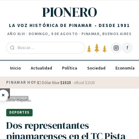
Saltar al contenido
PIONERO
LA VOZ HISTÓRICA DE PINAMAR
DESDE 1981
AÑO
XLVI
·
DOMINGO, 9 DE AGOSTO
· PINAMAR, BUENOS AIRES
f
Inicio
Actualidad
Política
Sociedad
Economía
PINAMAR HOY
·
💵 Dólar blue
$
1525
· oficial $
1520
×
PUBLICIDAD
Inicio
›
Deportes
DEPORTES
Dos representantes
pinamarenses en el TC Pista