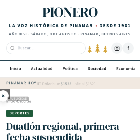
Saltar al contenido
PIONERO
LA VOZ HISTÓRICA DE PINAMAR
DESDE 1981
AÑO
XLVI
·
SÁBADO, 8 DE AGOSTO
· PINAMAR, BUENOS AIRES
f
Inicio
Actualidad
Política
Sociedad
Economía
PINAMAR HOY
·
💵 Dólar blue
$
1525
· oficial $
1520
×
PUBLICIDAD
Inicio
›
Deportes
DEPORTES
Duatlón regional, primera
fecha suspendida