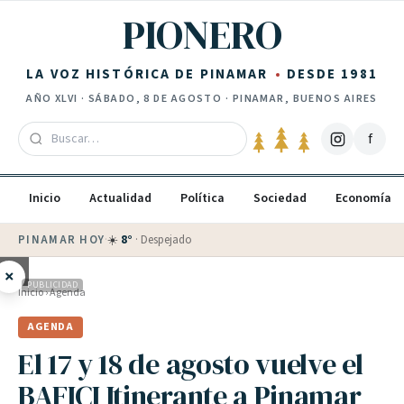
Saltar al contenido
PIONERO
LA VOZ HISTÓRICA DE PINAMAR
DESDE 1981
AÑO
XLVI
·
SÁBADO, 8 DE AGOSTO
· PINAMAR, BUENOS AIRES
f
Inicio
Actualidad
Política
Sociedad
Economía
PINAMAR HOY
·
☀️
8
°
·
Despejado
×
PUBLICIDAD
Inicio
›
Agenda
AGENDA
El 17 y 18 de agosto vuelve el
BAFICI Itinerante a Pinamar