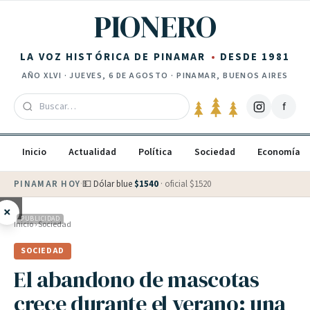
Saltar al contenido
PIONERO
LA VOZ HISTÓRICA DE PINAMAR
DESDE 1981
AÑO
XLVI
·
JUEVES, 6 DE AGOSTO
· PINAMAR, BUENOS AIRES
f
Inicio
Actualidad
Política
Sociedad
Economía
PINAMAR HOY
·
💵 Dólar blue
$
1540
· oficial $
1520
×
PUBLICIDAD
Inicio
›
Sociedad
SOCIEDAD
El abandono de mascotas
crece durante el verano: una