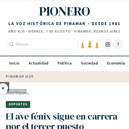
Saltar al contenido
PIONERO
LA VOZ HISTÓRICA DE PINAMAR
DESDE 1981
AÑO
XLVI
·
VIERNES, 7 DE AGOSTO
· PINAMAR, BUENOS AIRES
f
Inicio
Actualidad
Política
Sociedad
Economía
PINAMAR HOY
·
💵 Dólar blue
$
1530
· oficial $
1520
×
PUBLICIDAD
Inicio
›
Deportes
DEPORTES
El ave fénix sigue en carrera
por el tercer puesto