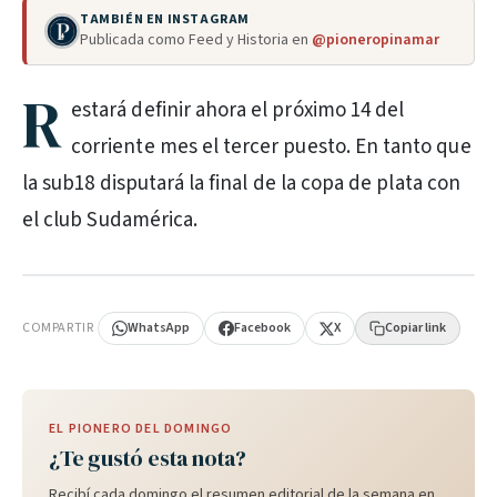
TAMBIÉN EN INSTAGRAM
Publicada como Feed y Historia en
@pioneropinamar
R
estará definir ahora el próximo 14 del
corriente mes el tercer puesto. En tanto que
la sub18 disputará la final de la copa de plata con
el club Sudamérica.
PUBLICIDAD
COMPARTIR
WhatsApp
Facebook
X
Copiar link
EL PIONERO DEL DOMINGO
¿Te gustó esta nota?
Recibí cada domingo el resumen editorial de la semana en