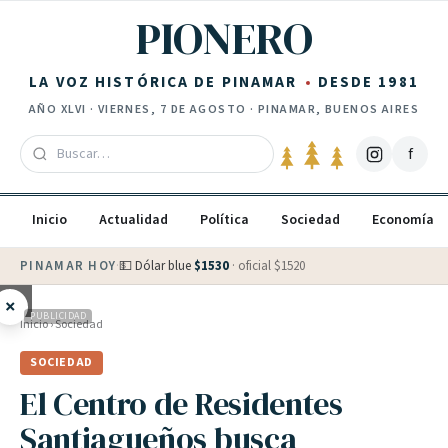
Saltar al contenido
PIONERO
LA VOZ HISTÓRICA DE PINAMAR
DESDE 1981
AÑO
XLVI
·
VIERNES, 7 DE AGOSTO
· PINAMAR, BUENOS AIRES
f
Inicio
Actualidad
Política
Sociedad
Economía
PINAMAR HOY
·
💵 Dólar blue
$
1530
· oficial $
1520
×
PUBLICIDAD
Inicio
›
Sociedad
SOCIEDAD
El Centro de Residentes
Santiagueños busca