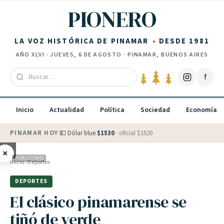
Saltar al contenido
PIONERO
LA VOZ HISTÓRICA DE PINAMAR
DESDE 1981
AÑO
XLVI
·
JUEVES, 6 DE AGOSTO
· PINAMAR, BUENOS AIRES
f
Inicio
Actualidad
Política
Sociedad
Economía
PINAMAR HOY
·
💵 Dólar blue
$
1530
· oficial $
1520
×
PUBLICIDAD
Inicio
›
Deportes
DEPORTES
El clásico pinamarense se
tiñó de verde