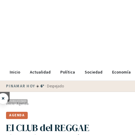
Inicio
Actualidad
Política
Sociedad
Economía
PINAMAR HOY
·
💵 Dólar blue
$
1525
· oficial $
1520
×
PUBLICIDAD
Inicio
›
Agenda
AGENDA
El CLUB del REGGAE