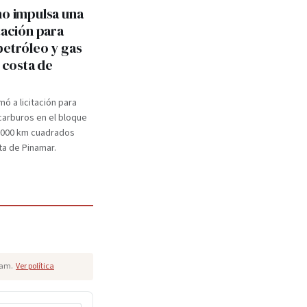
no impulsa una
tación para
petróleo y gas
a costa de
mó a licitación para
carburos en el bloque
.000 km cuadrados
ta de Pinamar.
pam.
Ver política