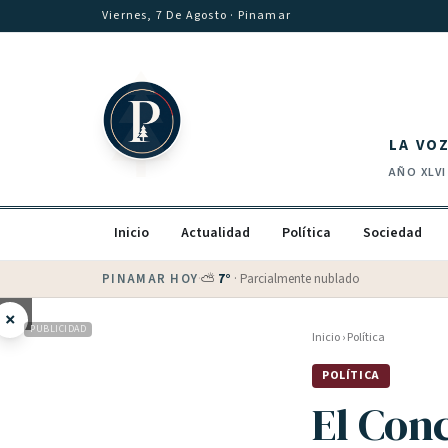
Saltar al contenido
Viernes, 7 De Agosto
· Pinamar
LA VO
AÑO
XLVI
Inicio
Actualidad
Política
Sociedad
PINAMAR HOY
·
💵 Dólar blue
$
1530
· oficial $
1520
×
PUBLICIDAD
Inicio
›
Política
POLÍTICA
El Con