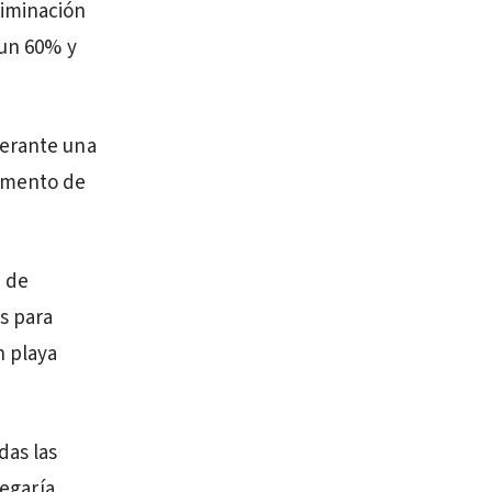
liminación
 un 60% y
berante una
umento de
a de
es para
n playa
das las
legaría