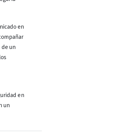
unicado en
acompañar
e de un
los
guridad en
on un