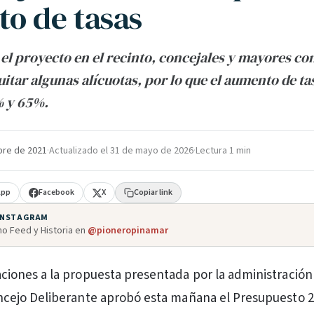
o de tasas
 el proyecto en el recinto, concejales y mayores c
itar algunas alícuotas, por lo que el aumento de tas
% y 65%.
bre de 2021
·
Actualizado el
31 de mayo de 2026
·
Lectura 1 min
App
Facebook
X
Copiar link
 INSTAGRAM
o Feed y Historia en
@pioneropinamar
ciones a la propuesta presentada por la administración
ncejo Deliberante aprobó esta mañana el Presupuesto 2