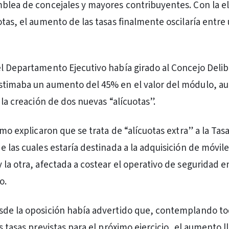
blea de concejales y mayores contribuyentes. Con la e
otas, el aumento de las tasas finalmente oscilaría entre
l Departamento Ejecutivo había girado al Concejo Deli
stimaba un aumento del 45% en el valor del módulo, a
 la creación de dos nuevas “alícuotas”.
smo explicaron que se trata de “alícuotas extra” a la Tas
e las cuales estaría destinada a la adquisición de móvil
 la otra, afectada a costear el operativo de seguridad e
o.
de la oposición había advertido que, contemplando to
s tasas previstas para el próximo ejercicio, el aumento l