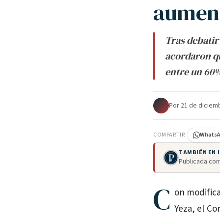
aument
Tras debatir
acordaron qu
entre un 60
Por
·
21 de diciem
COMPARTIR
Whats
TAMBIÉN EN
Publicada com
C
on modifica
Yeza, el Co