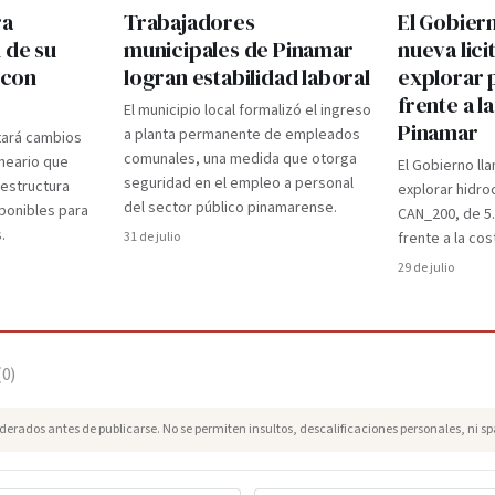
ra
Trabajadores
El Gobier
 de su
municipales de Pinamar
nueva lici
 con
logran estabilidad laboral
explorar 
frente a l
El municipio local formalizó el ingreso
Pinamar
a planta permanente de empleados
tará cambios
comunales, una medida que otorga
lneario que
El Gobierno lla
seguridad en el empleo a personal
aestructura
explorar hidro
del sector público pinamarense.
ponibles para
CAN_200, de 5
.
31 de julio
frente a la cos
29 de julio
(
0
)
erados antes de publicarse. No se permiten insultos, descalificaciones personales, ni s