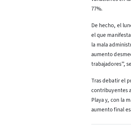
77%.
De hecho, el lu
el que manifest
la mala administ
aumento desmedid
trabajadores”, s
Tras debatir el 
contribuyentes a
Playa y, con la m
aumento final e
PUBLICIDAD