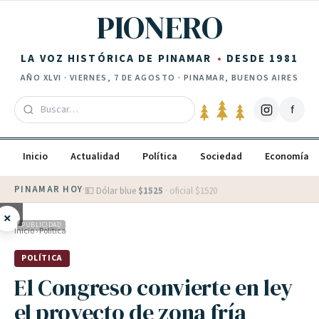
Saltar al contenido
PIONERO
LA VOZ HISTÓRICA DE PINAMAR
DESDE 1981
AÑO
XLVI
·
VIERNES, 7 DE AGOSTO
· PINAMAR, BUENOS AIRES
f
Inicio
Actualidad
Política
Sociedad
Economía
PINAMAR HOY
·
💵 Dólar blue
$
1525
· oficial $
1520
×
PUBLICIDAD
Inicio
›
Política
POLÍTICA
El Congreso convierte en ley
el proyecto de zona fría