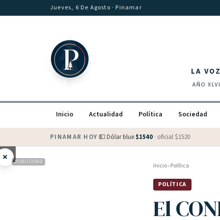
Saltar al contenido
Jueves, 6 De Agosto
· Pinamar
LA VO
AÑO
XLV
Inicio
Actualidad
Política
Sociedad
PINAMAR HOY
·
💵 Dólar blue
$
1540
· oficial $
1520
×
PUBLICIDAD
Inicio
›
Política
POLÍTICA
El CON