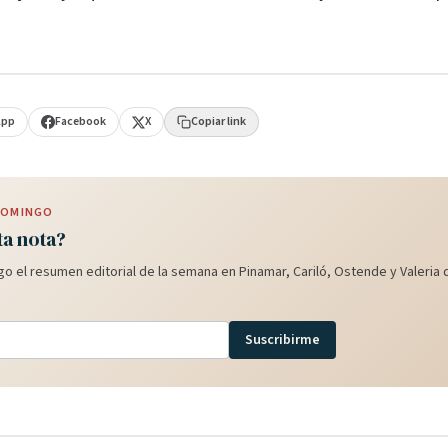
App
Facebook
X
Copiar link
 DOMINGO
ta nota?
o el resumen editorial de la semana en Pinamar, Cariló, Ostende y Valeria d
Suscribirme