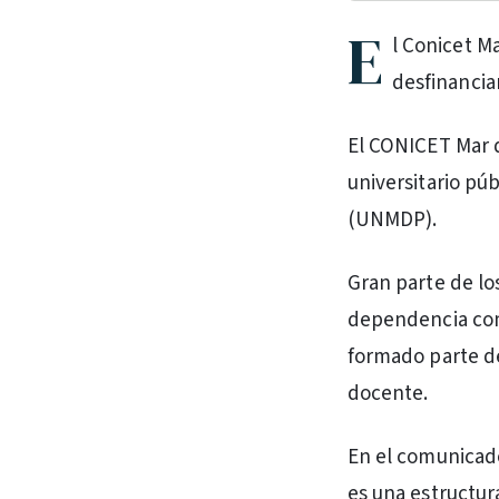
E
l Conicet M
desfinancia
El CONICET Mar d
universitario pú
(UNMDP).
Gran parte de lo
dependencia comp
formado parte de
docente.
En el comunicado
es una estructura