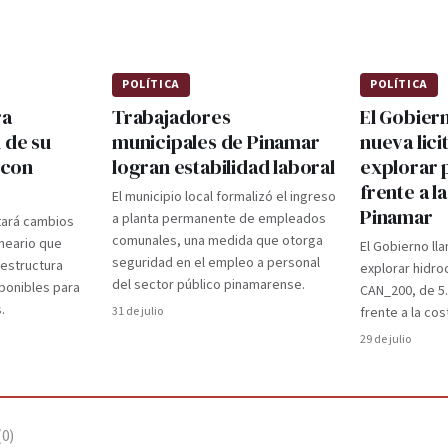
POLÍTICA
POLÍTICA
ra
Trabajadores
El Gobier
 de su
municipales de Pinamar
nueva lici
 con
logran estabilidad laboral
explorar 
frente a l
El municipio local formalizó el ingreso
Pinamar
a planta permanente de empleados
tará cambios
comunales, una medida que otorga
lneario que
El Gobierno lla
seguridad en el empleo a personal
aestructura
explorar hidro
del sector público pinamarense.
ponibles para
CAN_200, de 5
.
31 de julio
frente a la cos
29 de julio
(
0
)