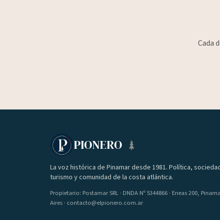
Cada d
PIONERO
La voz histórica de Pinamar desde 1981. Política, socieda
turismo y comunidad de la costa atlántica.
Propietario: Postamar SRL · DNDA Nº 5344866 · Eneas 200, Pinam
Aires · contacto@elpionero.com.ar