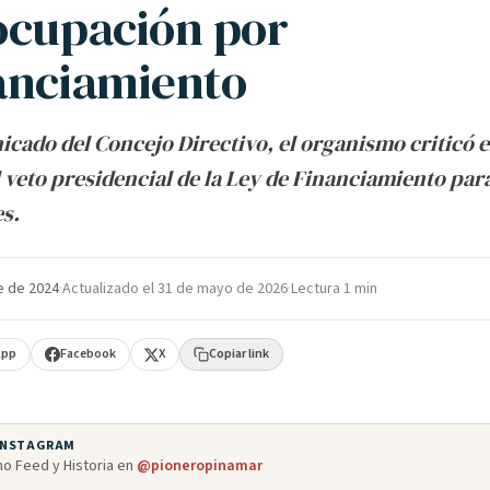
ocupación por
anciamiento
cado del Concejo Directivo, el organismo criticó e
l veto presidencial de la Ley de Financiamiento para
s.
e de 2024
·
Actualizado el
31 de mayo de 2026
·
Lectura 1 min
App
Facebook
X
Copiar link
 INSTAGRAM
o Feed y Historia en
@pioneropinamar