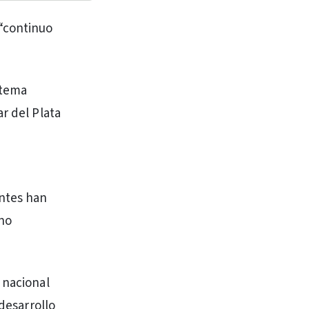
 “continuo
stema
r del Plata
antes han
 no
 nacional
 desarrollo