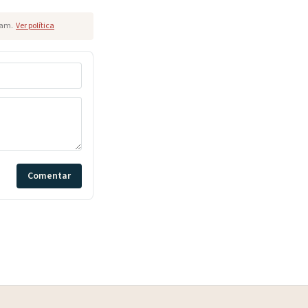
pam.
Ver política
Comentar