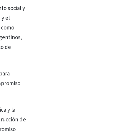
to social y
 y el
d como
rgentinos,
so de
 para
ompromiso
ca y la
trucción de
promiso