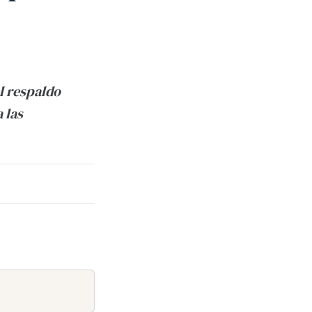
l respaldo
 las