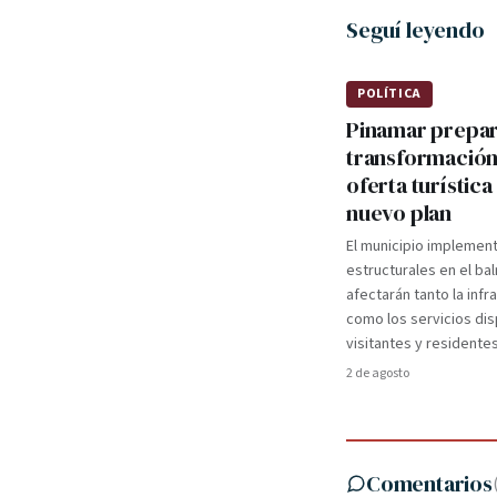
Seguí leyendo
POLÍTICA
Pinamar prepa
transformación
oferta turística
nuevo plan
El municipio implemen
estructurales en el ba
afectarán tanto la infr
como los servicios dis
visitantes y residentes
2 de agosto
Comentarios