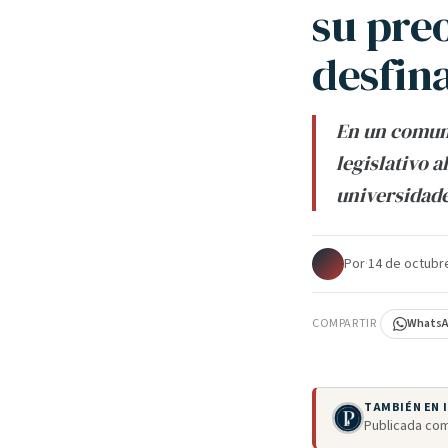
su pre
desfin
En un comuni
legislativo a
universidade
Por
·
14 de octubr
COMPARTIR
Whats
TAMBIÉN EN
Publicada com