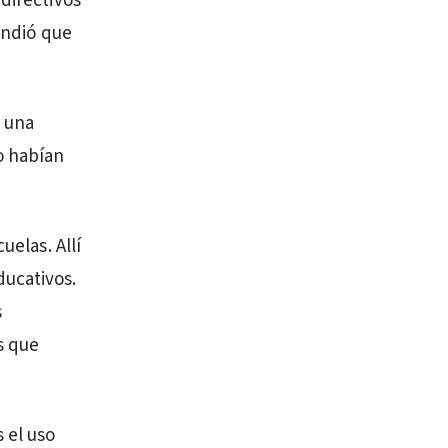
directivos
ondió que
 una
o habían
.
uelas. Allí
ducativos.
s
s que
 el uso