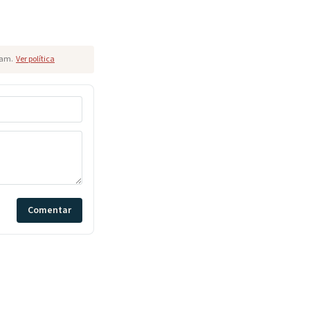
pam.
Ver política
Comentar