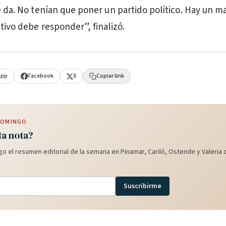
le da. No tenían que poner un partido político. Hay un m
tivo debe responder”, finalizó.
App
Facebook
X
Copiar link
 DOMINGO
ta nota?
o el resumen editorial de la semana en Pinamar, Cariló, Ostende y Valeria d
Suscribirme