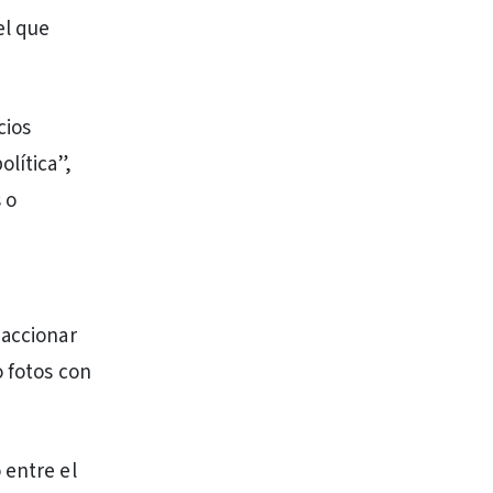
el que
cios
lítica”,
 o
 accionar
o fotos con
 entre el