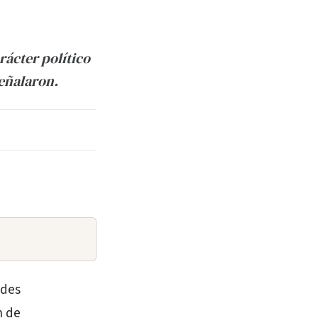
rácter político
señalaron.
edes
n de