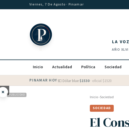
Saltar al contenido
Viernes, 7 De Agosto
· Pinamar
LA VO
AÑO
XLVI
Inicio
Actualidad
Política
Sociedad
PINAMAR HOY
·
💵 Dólar blue
$
1530
· oficial $
1520
×
PUBLICIDAD
Inicio
›
Sociedad
SOCIEDAD
El Cons