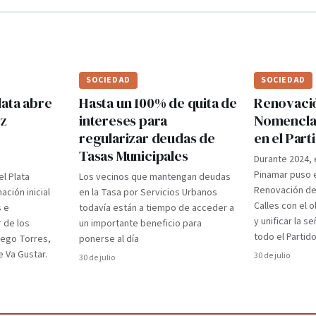
SOCIEDAD
SOCIEDAD
lata abre
Hasta un 100% de quita de
Renovaci
ez
intereses para
Nomenclad
regularizar deudas de
en el Par
Tasas Municipales
Durante 2024, 
Pinamar puso e
el Plata
Los vecinos que mantengan deudas
Renovación d
ción inicial
en la Tasa por Servicios Urbanos
Calles con el 
s e
todavía están a tiempo de acceder a
y unificar la s
r de los
un importante beneficio para
todo el Partido
iego Torres,
ponerse al día
 Va Gustar.
30 de julio
30 de julio