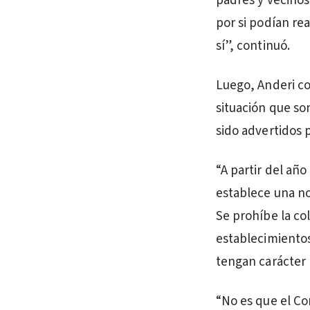
padres y vecinos
por si podían rea
sí”, continuó.
Luego, Anderi c
situación que so
sido advertidos p
“A partir del año
establece una no
Se prohíbe la co
establecimientos
tengan carácter p
“No es que el Co