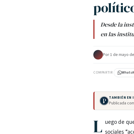
polític
Desde la ins
en las insti
Por
·
1 de mayo de
COMPARTIR
Whats
TAMBIÉN EN
Publicada com
L
uego de que
sociales “ac