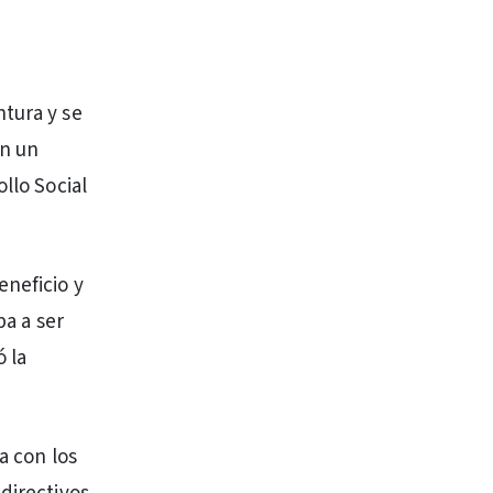
ntura y se
on un
llo Social
eneficio y
ba a ser
 la
a con los