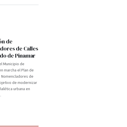
ón de
ores de Calles
tido de Pinamar
el Municipio de
n marcha el Plan de
e Nomencladores de
objetivo de modernizar
eñalética urbana en
.