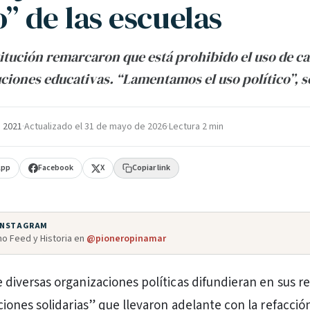
o” de las escuelas
titución remarcaron que está prohibido el uso de ca
tuciones educativas. “Lamentamos el uso político”, 
 2021
·
Actualizado el
31 de mayo de 2026
·
Lectura 2 min
App
Facebook
X
Copiar link
 INSTAGRAM
o Feed y Historia en
@pioneropinamar
 diversas organizaciones políticas difundieran en sus r
ciones solidarias” que llevaron adelante con la refacció