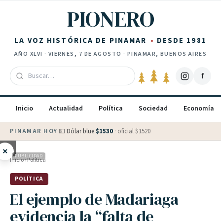
Saltar al contenido
PIONERO
LA VOZ HISTÓRICA DE PINAMAR
DESDE 1981
AÑO
XLVI
·
VIERNES, 7 DE AGOSTO
· PINAMAR, BUENOS AIRES
f
Inicio
Actualidad
Política
Sociedad
Economía
PINAMAR HOY
·
💵 Dólar blue
$
1530
· oficial $
1520
×
PUBLICIDAD
Inicio
›
Política
POLÍTICA
El ejemplo de Madariaga
evidencia la “falta de