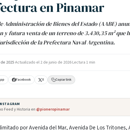
fectura en Pinamar
e Administración de Bienes del Estado (AABE) anun
n y futura venta de un terreno de 3.430,35 m² que 
jurisdicción de la Prefectura Naval Argentina.
 de 2025
·
Actualizado el
2 de junio de 2026
·
Lectura 1 min
App
Facebook
X
Copiar link
 INSTAGRAM
o Feed y Historia en
@pioneropinamar
elimitado por Avenida del Mar, Avenida De Los Tritones,