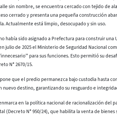
calle sin nombre, se encuentra cercado con tejido de a
ceso cerrado y presenta una pequeña construcción ab
ela. Actualmente está limpio, desocupado y sin uso.
eno había sido asignado a Prefectura para construir una
en julio de 2025 el Ministerio de Seguridad Nacional co
“innecesario” para sus funciones. Esto permitió su desa
eto N° 2670/15.
spone que el predio permanezca bajo custodia hasta co
un nuevo destino, garantizando su resguardo e integrida
enmarca en la política nacional de racionalización del p
tal (Decreto N° 950/24), que habilita la venta de bienes 