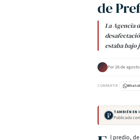
de Pre
La Agencia d
desafectació
estaba bajo 
Por
·
26 de agosto
COMPARTIR
Whats
TAMBIÉN EN
Publicada com
l predio, d