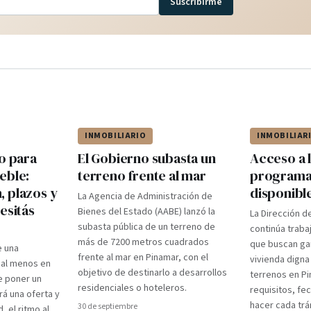
Suscribirme
INMOBILIARIO
INMOBILIAR
o para
El Gobierno subasta un
Acceso a l
eble:
terreno frente al mar
programas
 plazos y
disponibl
La Agencia de Administración de
esitás
Bienes del Estado (AABE) lanzó la
La Dirección d
subasta pública de un terreno de
continúa trab
más de 7200 metros cuadrados
que buscan gar
e una
frente al mar en Pinamar, con el
vivienda digna 
 al menos en
objetivo de destinarlo a desarrollos
terrenos en Pi
e poner un
residenciales o hoteleros.
requisitos, fe
rá una oferta y
hacer cada trá
30 de septiembre
d, el ritmo al