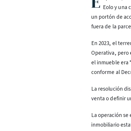
E
Eolo y una 
un portón de ac
fuera de la parc
En 2023, el terr
Operativa, pero 
el inmueble era 
conforme al Decr
La resolución di
venta o definir 
La operación se 
inmobiliario esta