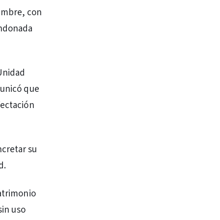
lambre, con
andonada
 Unidad
municó que
fectación
ncretar su
d.
atrimonio
sin uso