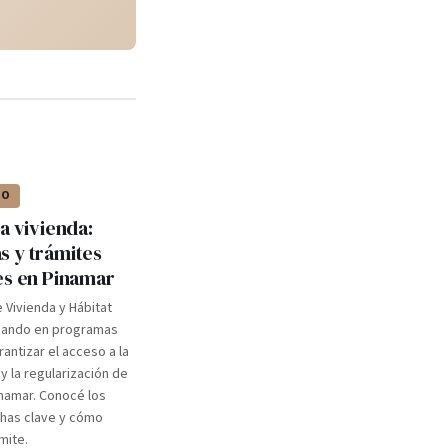
IO
a vivienda:
 y trámites
es en Pinamar
e Vivienda y Hábitat
ajando en programas
antizar el acceso a la
y la regularización de
namar. Conocé los
chas clave y cómo
mite.