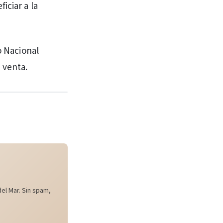
iciar a la
o Nacional
 venta.
el Mar. Sin spam,