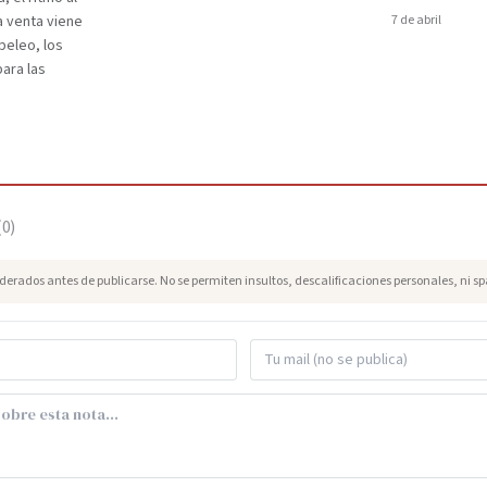
a venta viene
7 de abril
peleo, los
para las
(
0
)
erados antes de publicarse. No se permiten insultos, descalificaciones personales, ni s