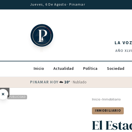
Saltar al contenido
Jueves, 6 De Agosto
· Pinamar
LA VO
AÑO
XLV
Inicio
Actualidad
Política
Sociedad
PINAMAR HOY
·
💵 Dólar blue
$
1540
· oficial $
1520
×
PUBLICIDAD
Inicio
›
Inmobiliario
INMOBILIARIO
El Est