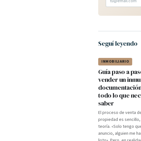
Seguí leyendo
INMOBILIARIO
Guía paso a pas
vender un inmu
documentación,
todo lo que nec
saber
El proceso de venta d
propiedad es sencillo,
teoría. «Solo tengo qu
anuncio, alguien me ha
listo». Pero, en realida