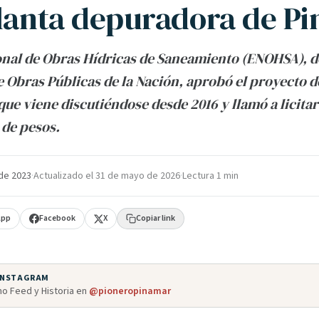
planta depuradora de P
onal de Obras Hídricas de Saneamiento (ENOHSA), 
e Obras Públicas de la Nación, aprobó el proyecto d
ue viene discutiéndose desde 2016 y llamó a licitar
 de pesos.
de 2023
·
Actualizado el
31 de mayo de 2026
·
Lectura 1 min
App
Facebook
X
Copiar link
 INSTAGRAM
o Feed y Historia en
@pioneropinamar