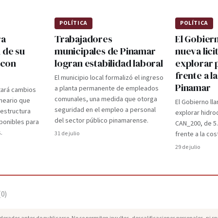
POLÍTICA
POLÍTICA
ra
Trabajadores
El Gobier
 de su
municipales de Pinamar
nueva lici
 con
logran estabilidad laboral
explorar 
frente a l
El municipio local formalizó el ingreso
Pinamar
a planta permanente de empleados
tará cambios
comunales, una medida que otorga
lneario que
El Gobierno lla
seguridad en el empleo a personal
aestructura
explorar hidro
del sector público pinamarense.
ponibles para
CAN_200, de 5
.
31 de julio
frente a la cos
29 de julio
(
0
)