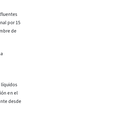
Afluentes
onal por 15
embre de
ma
 líquidos
ión en el
mente desde