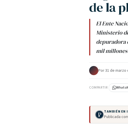
de la 
El Ente Naci
Ministerio d
depuradora q
mil millones
Por
·
31 de marzo 
COMPARTIR
Whats
TAMBIÉN EN
Publicada com