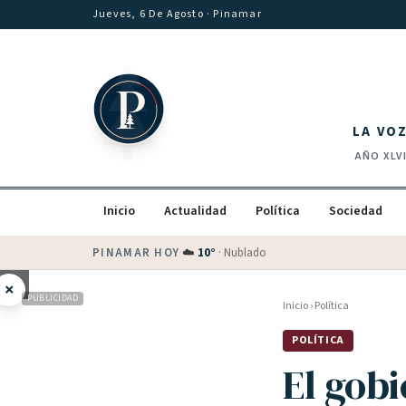
Saltar al contenido
Jueves, 6 De Agosto
· Pinamar
LA VO
AÑO
XLV
Inicio
Actualidad
Política
Sociedad
PINAMAR HOY
·
💵 Dólar blue
$
1540
· oficial $
1520
×
PUBLICIDAD
Inicio
›
Política
POLÍTICA
El gobi