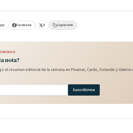
App
Facebook
X
Copiar link
 DOMINGO
ta nota?
o el resumen editorial de la semana en Pinamar, Cariló, Ostende y Valeria d
Suscribirme