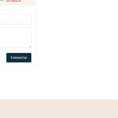
pam.
Ver política
Comentar