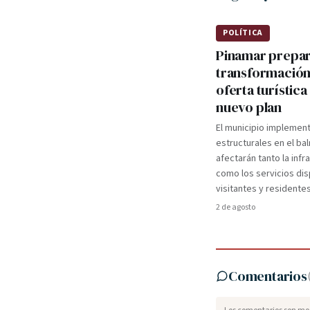
POLÍTICA
Pinamar prepa
transformación
oferta turística
nuevo plan
El municipio implemen
estructurales en el ba
afectarán tanto la infr
como los servicios dis
visitantes y residentes
2 de agosto
Comentarios