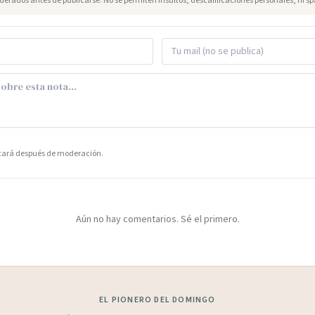
erados antes de publicarse. No se permiten insultos, descalificaciones personales, ni s
icará después de moderación.
Aún no hay comentarios. Sé el primero.
EL PIONERO DEL DOMINGO