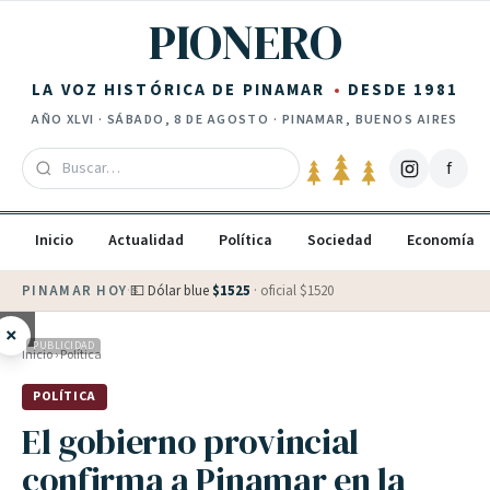
Saltar al contenido
PIONERO
LA VOZ HISTÓRICA DE PINAMAR
DESDE 1981
AÑO
XLVI
·
SÁBADO, 8 DE AGOSTO
· PINAMAR, BUENOS AIRES
f
Inicio
Actualidad
Política
Sociedad
Economía
PINAMAR HOY
·
💵 Dólar blue
$
1525
· oficial $
1520
×
PUBLICIDAD
Inicio
›
Política
POLÍTICA
El gobierno provincial
confirma a Pinamar en la