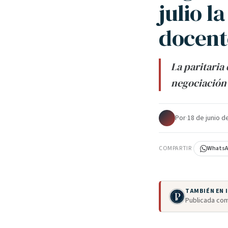
julio l
docent
La paritaria
negociación 
Por
·
18 de junio d
COMPARTIR
Whats
TAMBIÉN EN
Publicada com