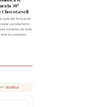
ara la 30ª
e ChocoGesell
rá sede del festival de
 reúne a productores
trae visitantes de toda
urante los próximos
pam.
Ver política