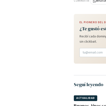
COMPARTIR
Whats
EL PIONERO DEL
¿Te gustó es
Recibí cada doming
sin clickbait.
Seguí leyendo
ACTUALIDAD
Buenos Aires s