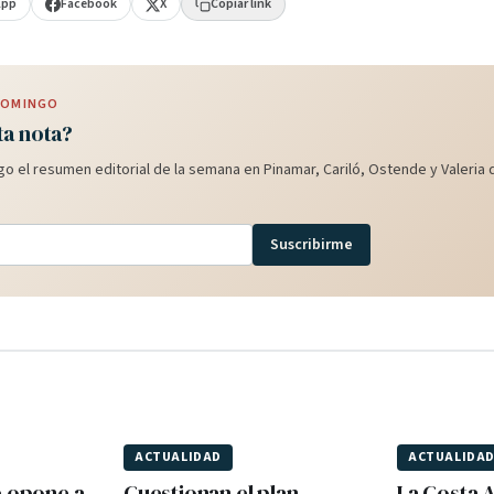
App
Facebook
X
Copiar link
 DOMINGO
ta nota?
o el resumen editorial de la semana en Pinamar, Cariló, Ostende y Valeria d
Suscribirme
ACTUALIDAD
ACTUALIDA
e opone a
Cuestionan el plan
La Costa A