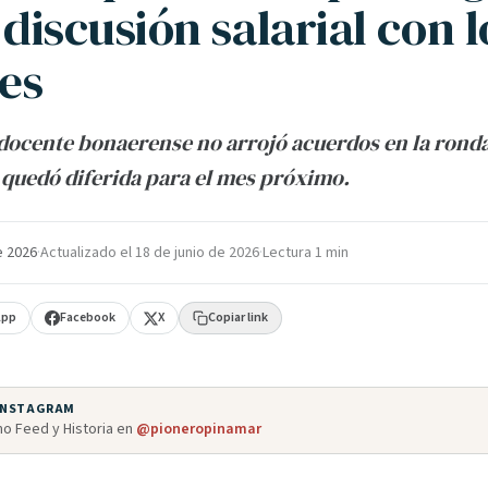
a discusión salarial con l
es
 docente bonaerense no arrojó acuerdos en la ronda 
quedó diferida para el mes próximo.
e 2026
·
Actualizado el
18 de junio de 2026
·
Lectura 1 min
App
Facebook
X
Copiar link
 INSTAGRAM
o Feed y Historia en
@pioneropinamar