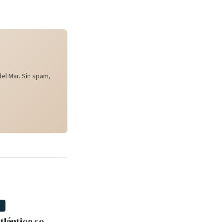
el Mar. Sin spam,
D
tlántica se