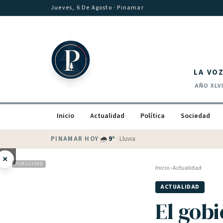
Saltar al contenido
Jueves, 6 De Agosto
· Pinamar
LA VO
AÑO
XLV
Inicio
Actualidad
Política
Sociedad
PINAMAR HOY
·
💵 Dólar blue
$
1530
· oficial $
1520
×
PUBLICIDAD
Inicio
›
Actualidad
ACTUALIDAD
El gob