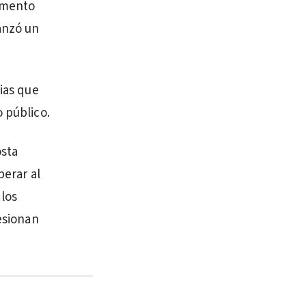
aumento
canzó un
rias que
 público.
osta
perar al
los
resionan