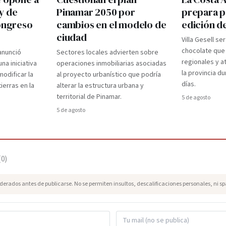
y de
Pinamar 2050 por
prepara p
Congreso
cambios en el modelo de
edición d
ciudad
Villa Gesell se
chocolate que
 anunció
Sectores locales advierten sobre
regionales y a
na iniciativa
operaciones inmobiliarias asociadas
la provincia d
modificar la
al proyecto urbanístico que podría
días.
ierras en la
alterar la estructura urbana y
territorial de Pinamar.
5 de agosto
5 de agosto
(
0
)
erados antes de publicarse. No se permiten insultos, descalificaciones personales, ni s