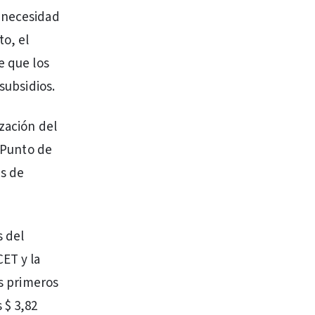
a necesidad
o, el
e que los
subsidios.
ización del
l Punto de
as de
s del
CET y la
os primeros
 $ 3,82