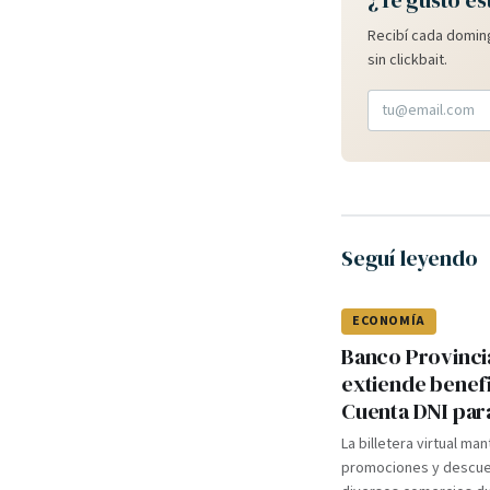
¿Te gustó es
Recibí cada doming
sin clickbait.
Seguí leyendo
ECONOMÍA
Banco Provinci
extiende benef
Cuenta DNI par
La billetera virtual ma
promociones y descue