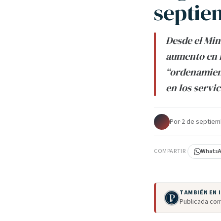
septiem
Desde el Min
aumento en l
“ordenamient
en los servic
Por
·
2 de septiem
COMPARTIR
Whats
TAMBIÉN EN
Publicada com