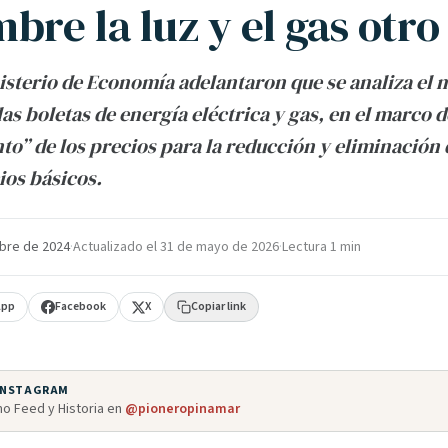
bre la luz y el gas otr
isterio de Economía adelantaron que se analiza el 
as boletas de energía eléctrica y gas, en el marco
o” de los precios para la reducción y eliminación 
ios básicos.
bre de 2024
·
Actualizado el
31 de mayo de 2026
·
Lectura 1 min
App
Facebook
X
Copiar link
 INSTAGRAM
o Feed y Historia en
@pioneropinamar