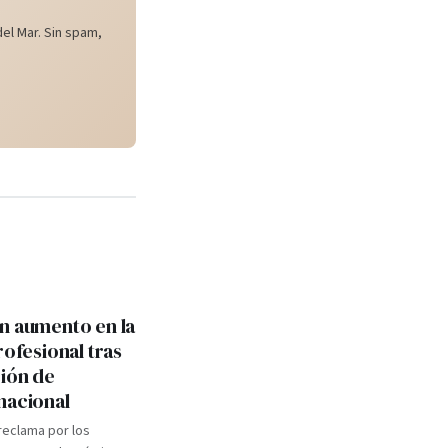
el Mar. Sin spam,
n aumento en la
rofesional tras
ión de
nacional
 reclama por los