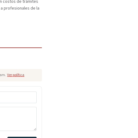
n costos de trámites
 a profesionales de la
pam.
Ver política