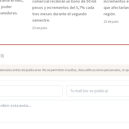
rante el mes,
comercial recibirán un bono de 50 mil
incrementos e
l poder
pesos y incrementos del 5,7% cada
que afectarían
nsumidores.
tres meses durante el segundo
región.
semestre.
23 de julio
25 de julio
(
0
)
erados antes de publicarse. No se permiten insultos, descalificaciones personales, ni s