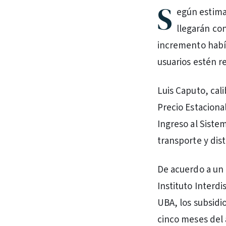
S
egún estimac
llegarán co
incremento había
usuarios estén re
Luis Caputo, cal
Precio Estacional
Ingreso al Siste
transporte y dist
De acuerdo a un 
Instituto Interd
UBA, los subsidio
cinco meses del 