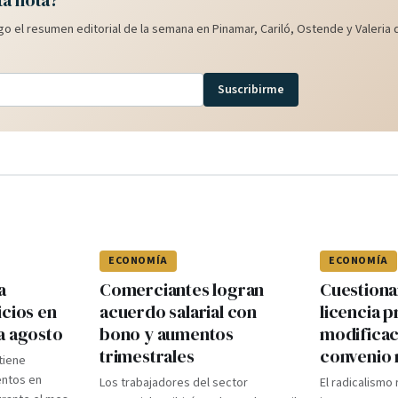
ta nota?
o el resumen editorial de la semana en Pinamar, Cariló, Ostende y Valeria d
Suscribirme
ECONOMÍA
ECONOMÍA
a
Comerciantes logran
Cuestiona
icios en
acuerdo salarial con
licencia p
a agosto
bono y aumentos
modificac
trimestrales
convenio 
ntiene
ntos en
Los trabajadores del sector
El radicalismo