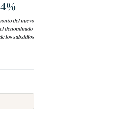
o 4%
monto del nuevo
 del denominado
de los subsidios