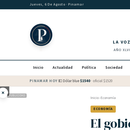
Saltar al contenido
Jueves, 6 De Agosto
· Pinamar
LA VO
AÑO
XLV
Inicio
Actualidad
Política
Sociedad
PINAMAR HOY
·
💵 Dólar blue
$
1540
· oficial $
1520
×
PUBLICIDAD
Inicio
›
Economía
ECONOMÍA
El gob