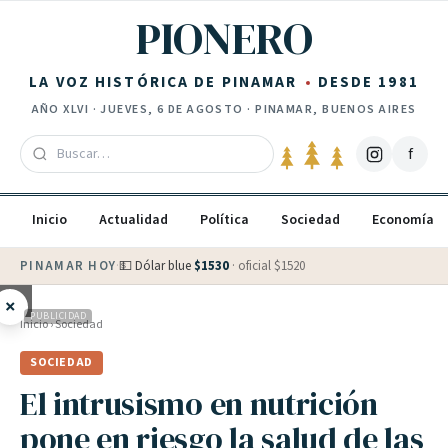
Saltar al contenido
PIONERO
LA VOZ HISTÓRICA DE PINAMAR
DESDE 1981
AÑO
XLVI
·
JUEVES, 6 DE AGOSTO
· PINAMAR, BUENOS AIRES
f
Inicio
Actualidad
Política
Sociedad
Economía
PINAMAR HOY
·
💵 Dólar blue
$
1530
· oficial $
1520
×
PUBLICIDAD
Inicio
›
Sociedad
SOCIEDAD
El intrusismo en nutrición
pone en riesgo la salud de las