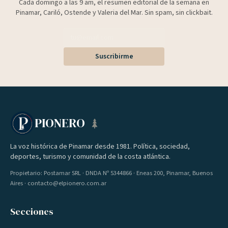
Cada domingo a las 9 am, el resumen editorial de la semana en
Pinamar, Cariló, Ostende y Valeria del Mar. Sin spam, sin clickbait.
Suscribirme
PIONERO
La voz histórica de Pinamar desde 1981. Política, sociedad,
deportes, turismo y comunidad de la costa atlántica.
Propietario: Postamar SRL · DNDA Nº 5344866 · Eneas 200, Pinamar, Buenos
Aires · contacto@elpionero.com.ar
Secciones