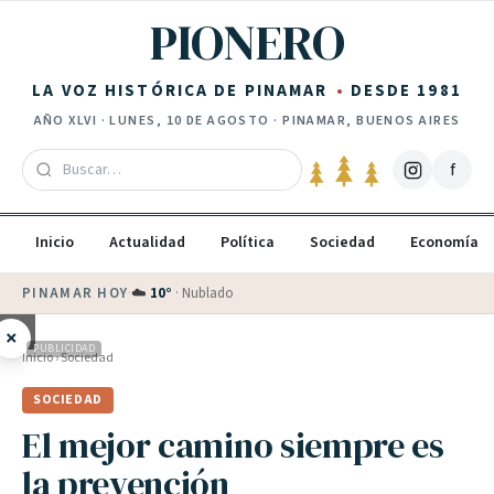
Saltar al contenido
PIONERO
LA VOZ HISTÓRICA DE PINAMAR
DESDE 1981
AÑO
XLVI
·
LUNES, 10 DE AGOSTO
· PINAMAR, BUENOS AIRES
f
Inicio
Actualidad
Política
Sociedad
Economía
PINAMAR HOY
·
☁️
10
°
·
Nublado
×
PUBLICIDAD
Inicio
›
Sociedad
SOCIEDAD
El mejor camino siempre es
la prevención