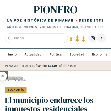
Saltar al contenido
PIONERO
LA VOZ HISTÓRICA DE PINAMAR
DESDE 1981
AÑO
XLVI
·
VIERNES, 7 DE AGOSTO
· PINAMAR, BUENOS AIRES
f
Inicio
Actualidad
Política
Sociedad
Economía
PINAMAR HOY
·
💵 Dólar blue
$
1530
· oficial $
1520
×
PUBLICIDAD
Inicio
›
Economía
ECONOMÍA
El municipio endurece los
impuestos residenciales