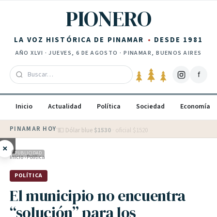
Saltar al contenido
PIONERO
LA VOZ HISTÓRICA DE PINAMAR
DESDE 1981
AÑO
XLVI
·
JUEVES, 6 DE AGOSTO
· PINAMAR, BUENOS AIRES
f
Inicio
Actualidad
Política
Sociedad
Economía
PINAMAR HOY
·
💵 Dólar blue
$
1530
· oficial $
1520
×
PUBLICIDAD
Inicio
›
Política
POLÍTICA
El municipio no encuentra
“solución” para los