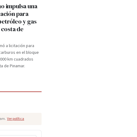
no impulsa una
tación para
petróleo y gas
a costa de
mó a licitación para
carburos en el bloque
.000 km cuadrados
ta de Pinamar.
pam.
Ver política