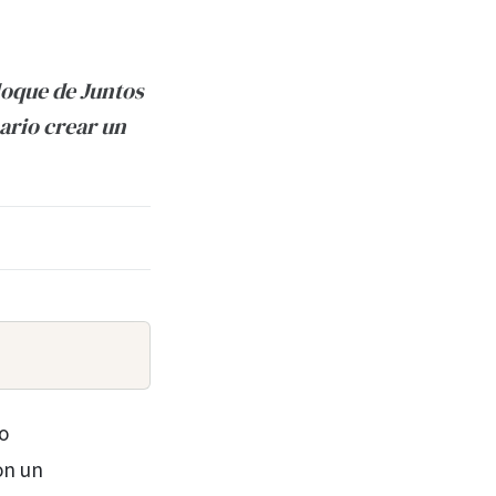
loque de Juntos
ario crear un
jo
on un