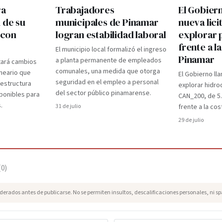
ra
Trabajadores
El Gobier
 de su
municipales de Pinamar
nueva lici
 con
logran estabilidad laboral
explorar 
frente a l
El municipio local formalizó el ingreso
Pinamar
a planta permanente de empleados
tará cambios
comunales, una medida que otorga
lneario que
El Gobierno lla
seguridad en el empleo a personal
aestructura
explorar hidro
del sector público pinamarense.
ponibles para
CAN_200, de 5
.
31 de julio
frente a la cos
29 de julio
(
0
)
erados antes de publicarse. No se permiten insultos, descalificaciones personales, ni s