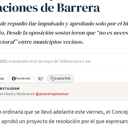
aciones de Barrera
de repudio fue impulsado y aprobado solo por el b
o. Desde la oposición sostuvieron que “no es neces
ectoral” entre municipios vecinos.
 2021
·
Actualizado el
31 de mayo de 2026
·
Lectura 1 min
App
Facebook
X
Copiar link
 INSTAGRAM
o Feed y Historia en
@pioneropinamar
n ordinaria que se llevó adelante este viernes, el Conce
 aprobó un proyecto de resolución por el que expresar