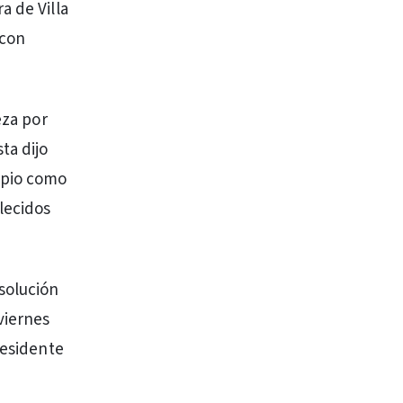
a de Villa
 con
eza por
ta dijo
ipio como
lecidos
solución
viernes
residente