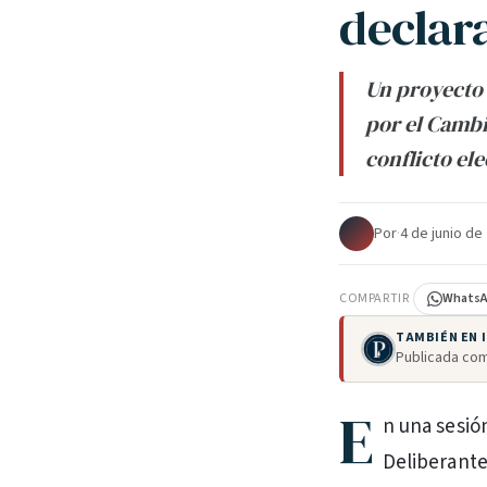
declar
Un proyecto 
por el Cambi
conflicto el
Por
·
4 de junio de
COMPARTIR
Whats
TAMBIÉN EN
Publicada com
E
n una sesió
Deliberante