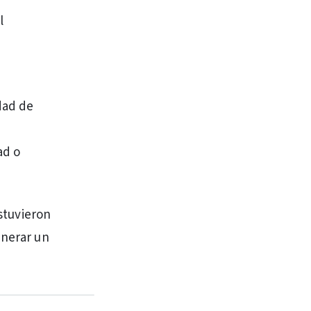
l
dad de
ad o
ostuvieron
enerar un