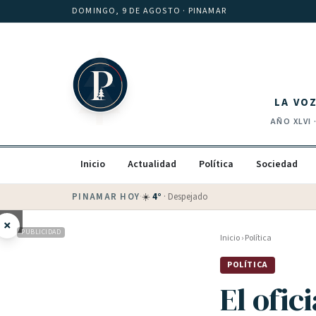
Saltar al contenido
DOMINGO, 9 DE AGOSTO
· PINAMAR
LA VO
AÑO
XLVI
Inicio
Actualidad
Política
Sociedad
PINAMAR HOY
·
💵 Dólar blue
$
1525
· oficial $
1520
×
PUBLICIDAD
Inicio
›
Política
POLÍTICA
El ofic