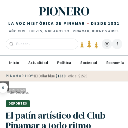
Saltar al contenido
PIONERO
LA VOZ HISTÓRICA DE PINAMAR
DESDE 1981
AÑO
XLVI
·
JUEVES, 6 DE AGOSTO
· PINAMAR, BUENOS AIRES
f
Inicio
Actualidad
Política
Sociedad
Economía
PINAMAR HOY
·
💵 Dólar blue
$
1530
· oficial $
1520
×
PUBLICIDAD
Inicio
›
Deportes
DEPORTES
El patín artístico del Club
Pinamar a todo ritmo