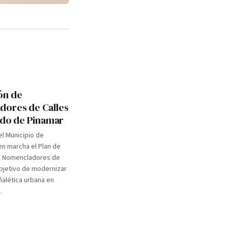
ón de
ores de Calles
tido de Pinamar
el Municipio de
n marcha el Plan de
e Nomencladores de
objetivo de modernizar
eñalética urbana en
.