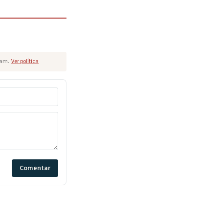
pam.
Ver política
Comentar