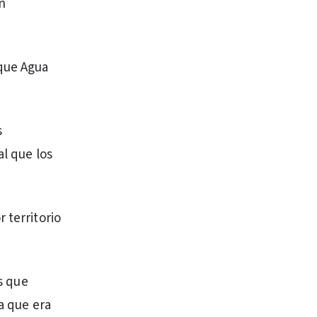
n
rque Agua
s
al que los
 territorio
os que
a que era