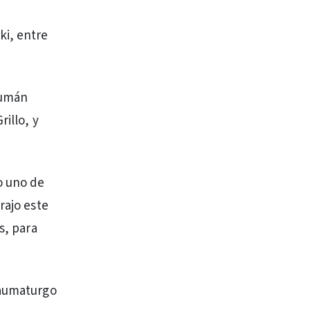
ki, entre
cumán
illo, y
o uno de
rajo este
s, para
taumaturgo