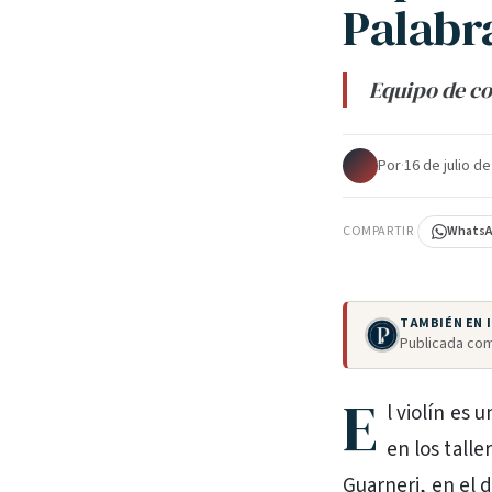
Palabr
Equipo de co
Por
·
16 de julio d
COMPARTIR
Whats
TAMBIÉN EN
Publicada com
E
l violín es 
en los talle
Guarneri, en el d