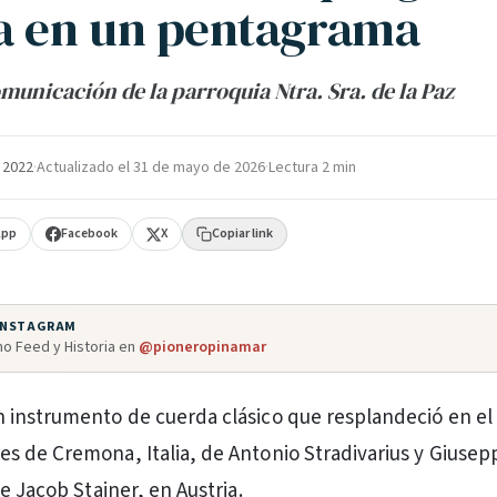
a en un pentagrama
municación de la parroquia Ntra. Sra. de la Paz
e 2022
·
Actualizado el
31 de mayo de 2026
·
Lectura 2 min
App
Facebook
X
Copiar link
 INSTAGRAM
o Feed y Historia en
@pioneropinamar
un instrumento de cuerda clásico que resplandeció en el 
res de Cremona, Italia, de Antonio Stradivarius y Giusep
e Jacob Stainer, en Austria.