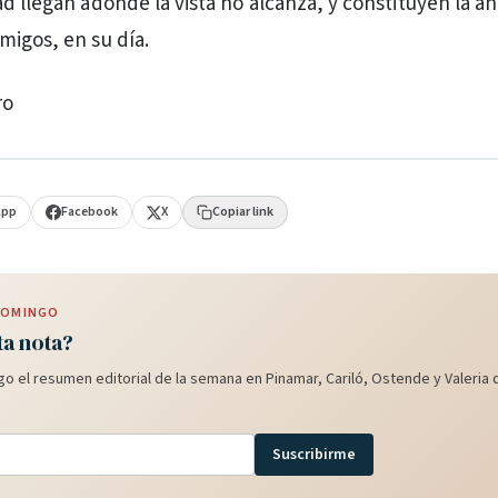
d llegan adonde la vista no alcanza, y constituyen la an
migos, en su día.
ro
App
Facebook
X
Copiar link
 DOMINGO
ta nota?
o el resumen editorial de la semana en Pinamar, Cariló, Ostende y Valeria d
Suscribirme