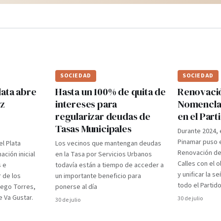
SOCIEDAD
SOCIEDAD
lata abre
Hasta un 100% de quita de
Renovaci
ez
intereses para
Nomenclad
regularizar deudas de
en el Par
Tasas Municipales
Durante 2024, 
Pinamar puso e
el Plata
Los vecinos que mantengan deudas
Renovación d
ción inicial
en la Tasa por Servicios Urbanos
Calles con el 
s e
todavía están a tiempo de acceder a
y unificar la s
r de los
un importante beneficio para
todo el Partido
iego Torres,
ponerse al día
 Va Gustar.
30 de julio
30 de julio