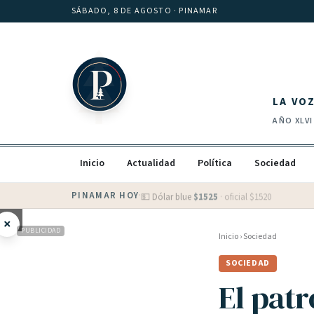
Saltar al contenido
SÁBADO, 8 DE AGOSTO
· PINAMAR
LA VO
AÑO
XLVI
Inicio
Actualidad
Política
Sociedad
PINAMAR HOY
·
💵 Dólar blue
$
1525
· oficial $
1520
×
PUBLICIDAD
Inicio
›
Sociedad
SOCIEDAD
El patr