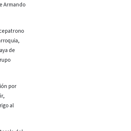
dre Armando
vicepatrono
arroquia,
laya de
grupo
ión por
ir,
igo al