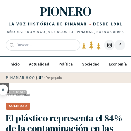
Saltar al contenido
PIONERO
LA VOZ HISTÓRICA DE PINAMAR
DESDE 1981
AÑO
XLVI
·
DOMINGO, 9 DE AGOSTO
· PINAMAR, BUENOS AIRES
f
Inicio
Actualidad
Política
Sociedad
Economía
PINAMAR HOY
·
☀️
5
°
·
Despejado
×
PUBLICIDAD
Inicio
›
Sociedad
SOCIEDAD
El plástico representa el 84%
de la contaminación en las