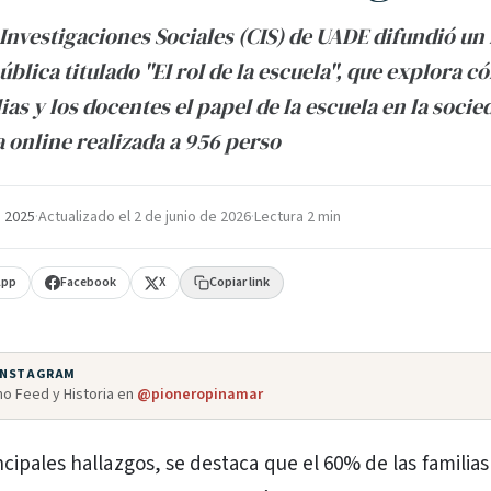
 Investigaciones Sociales (CIS) de UADE difundió u
ública titulado "El rol de la escuela", que explora 
ias y los docentes el papel de la escuela en la socie
 online realizada a 956 perso
 2025
·
Actualizado el
2 de junio de 2026
·
Lectura 2 min
App
Facebook
X
Copiar link
 INSTAGRAM
o Feed y Historia en
@pioneropinamar
ncipales hallazgos, se destaca que el 60% de las familia