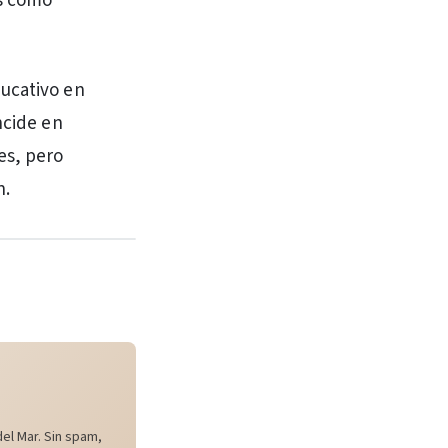
os como
ducativo en
ncide en
es, pero
n.
el Mar. Sin spam,