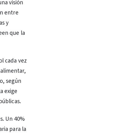
na visión
an entre
as y
een que la
ol cada vez
alimentar,
go, según
a exige
públicas.
es. Un 40%
ria para la