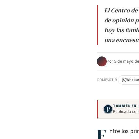
El Centro de
de opinión p
hoy las famil
una encuesta
Por
·
5 de mayo de
COMPARTIR
Whats
TAMBIÉN EN
Publicada com
E
ntre los pri