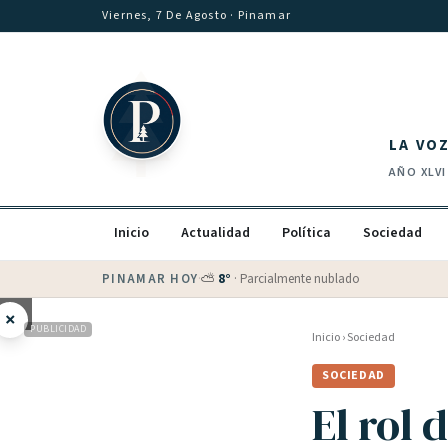
Saltar al contenido
Viernes, 7 De Agosto
· Pinamar
LA VO
AÑO
XLVI
Inicio
Actualidad
Política
Sociedad
PINAMAR HOY
·
💵 Dólar blue
$
1530
· oficial $
1520
×
PUBLICIDAD
Inicio
›
Sociedad
SOCIEDAD
El rol 