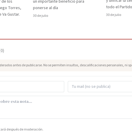
y unificar la s
r de los
un importante beneficio para
todo el Partido
iego Torres,
ponerse al día
 Va Gustar.
30 de julio
30 de julio
(
0
)
erados antes de publicarse. No se permiten insultos, descalificaciones personales, ni s
icará después de moderación.