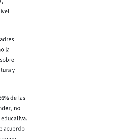
e,
ivel
padres
o la
 sobre
itura y
66% de las
ender, no
 educativa.
de acuerdo