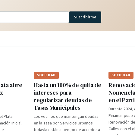
Suscribirme
SOCIEDAD
SOCIEDAD
lata abre
Hasta un 100% de quita de
Renovaci
ez
intereses para
Nomenclad
regularizar deudas de
en el Par
Tasas Municipales
Durante 2024, 
Pinamar puso e
el Plata
Los vecinos que mantengan deudas
Renovación d
ción inicial
en la Tasa por Servicios Urbanos
Calles con el 
s e
todavía están a tiempo de acceder a