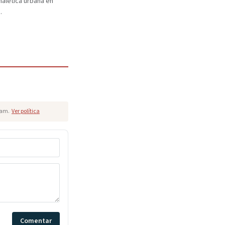
eñalética urbana en
.
pam.
Ver política
Comentar