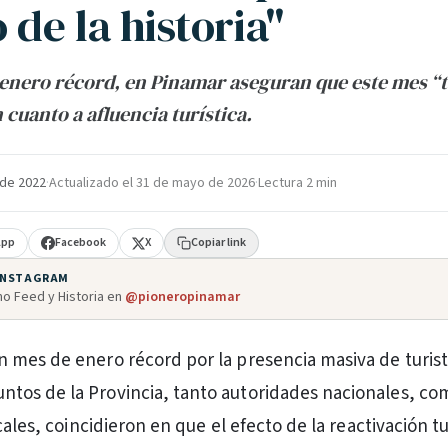
 de la historia"
enero récord, en Pinamar aseguran que este mes “
 cuanto a afluencia turística.
 de 2022
·
Actualizado el
31 de mayo de 2026
·
Lectura 2 min
App
Facebook
X
Copiar link
 INSTAGRAM
o Feed y Historia en
@pioneropinamar
 un mes de enero récord por la presencia masiva de turis
untos de la Provincia, tanto autoridades nacionales, co
cales, coincidieron en que el efecto de la reactivación tu