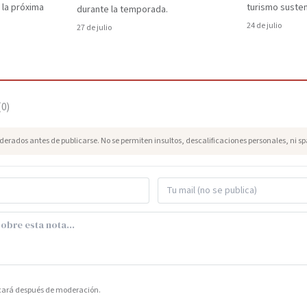
 la próxima
turismo susten
durante la temporada.
24 de julio
27 de julio
(
0
)
erados antes de publicarse. No se permiten insultos, descalificaciones personales, ni s
icará después de moderación.