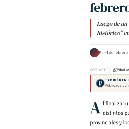
febrero
Luego de un 
histórico” en
Por
·
4 de febrero
COMPARTIR
Whats
TAMBIÉN EN
Publicada com
A
l finalizar
distintos p
provinciales y lo