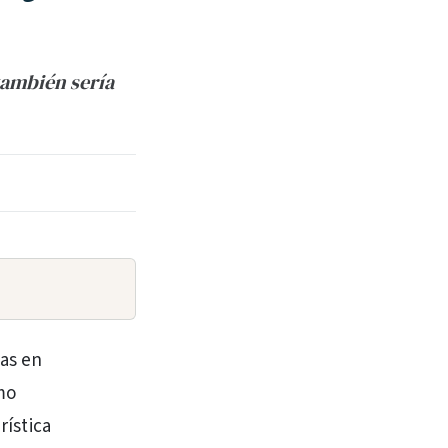
también sería
tas en
mo
rística