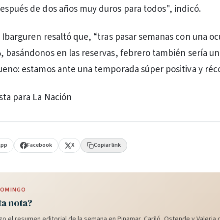
espués de dos años muy duros para todos", indicó.
 Ibarguren resaltó que, “tras pasar semanas con una o
, basándonos en las reservas, febrero también sería u
ueno: estamos ante una temporada súper positiva y réc
sta para La Nación
App
Facebook
X
Copiar link
 DOMINGO
ta nota?
o el resumen editorial de la semana en Pinamar, Cariló, Ostende y Valeria d