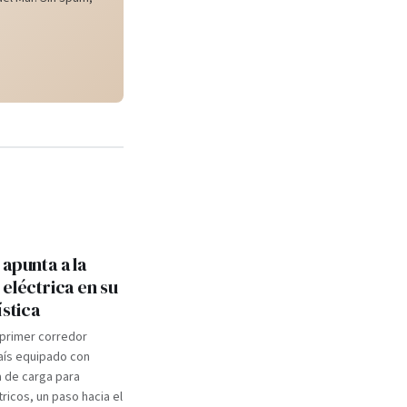
apunta a la
eléctrica en su
ística
 primer corredor
aís equipado con
a de carga para
tricos, un paso hacia el