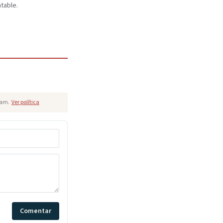
table.
pam.
Ver política
Comentar