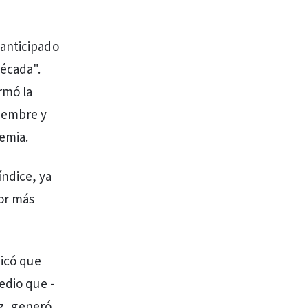
 anticipado
década".
rmó la
ciembre y
emia.
índice, ya
por más
dicó que
edio que -
ez, generó