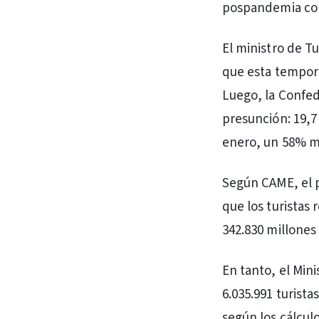
pospandemia con
El ministro de T
que esta tempora
Luego, la Confe
presunción: 19,7
enero, un 58% má
Según CAME, el p
que los turistas
342.830 millones 
En tanto, el Min
6.035.991 turist
según los cálculo