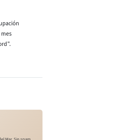
cupación
n mes
ord".
el Mar. Sin spam,