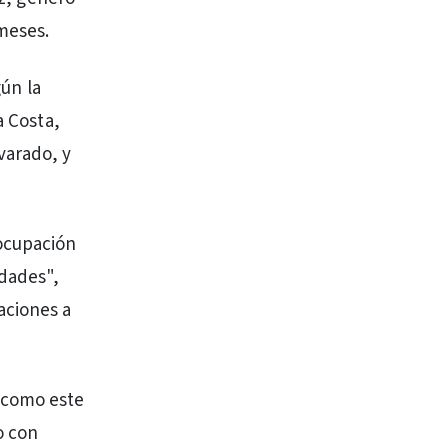
meses.
gún la
a Costa,
varado, y
 ocupación
idades",
aciones a
 como este
o con