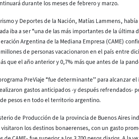
tinuará durante los meses de febrero y marzo.
urismo y Deportes de la Nación, Matías Lammens, había
da iba a ser “una de las más importantes de la última 
deración Argentina de la Mediana Empresa (CAME) confi
 millones de personas vacacionaron en el país entre di
s que el año anterior y 0,7% más que antes de la pand
rograma PreViaje “fue determinante” para alcanzar el 
 realizaron gastos anticipados -y después refrendados- 
de pesos en todo el territorio argentino.
isterio de Producción de la provincia de Buenos Aires in
as visitaron los destinos bonaerenses, con un gasto prom
s de CAME- fue superior a los 3.700 pesos diarios. A la v