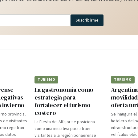
Suscribirme
TURISMO
TURISMO
rense
La gastronomía como
Argentina 
negativas
estrategia para
movilidad 
 invierno
fortalecer el turismo
oferta tur
costero
erno provincial
Se inaugura el
s de visitantes
hotelero del p
La Fiesta del Alfajor se posiciona
rno registran
infraestructur
como una iniciativa para atraer
Los datos
vehículos eléc
visitantes a la región bonaerense