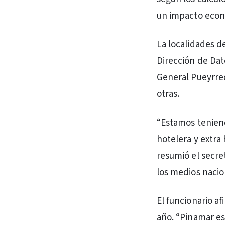
un impacto econó
La localidades de
Dirección de Dato
General Pueyrred
otras.
“Estamos teniend
hotelera y extra
resumió el secre
los medios nacio
El funcionario a
año. “Pinamar est