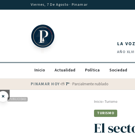
Saltar al contenido
Viernes, 7 De Agosto
· Pinamar
LA VO
AÑO
XLVI
Inicio
Actualidad
Política
Sociedad
PINAMAR HOY
·
💵 Dólar blue
$
1530
· oficial $
1520
×
PUBLICIDAD
Inicio
›
Turismo
TURISMO
El sect