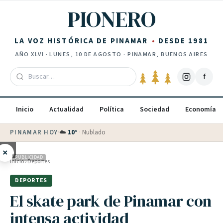
Saltar al contenido
PIONERO
LA VOZ HISTÓRICA DE PINAMAR
DESDE 1981
AÑO
XLVI
·
LUNES, 10 DE AGOSTO
· PINAMAR, BUENOS AIRES
f
Inicio
Actualidad
Política
Sociedad
Economía
PINAMAR HOY
·
☁️
10
°
·
Nublado
×
PUBLICIDAD
Inicio
›
Deportes
DEPORTES
El skate park de Pinamar con
intensa actividad