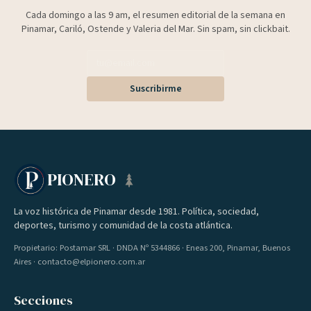
Cada domingo a las 9 am, el resumen editorial de la semana en
Pinamar, Cariló, Ostende y Valeria del Mar. Sin spam, sin clickbait.
Suscribirme
PIONERO
La voz histórica de Pinamar desde 1981. Política, sociedad,
deportes, turismo y comunidad de la costa atlántica.
Propietario: Postamar SRL · DNDA Nº 5344866 · Eneas 200, Pinamar, Buenos
Aires · contacto@elpionero.com.ar
Secciones