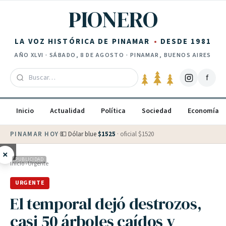
Saltar al contenido
PIONERO
LA VOZ HISTÓRICA DE PINAMAR
DESDE 1981
AÑO
XLVI
·
SÁBADO, 8 DE AGOSTO
· PINAMAR, BUENOS AIRES
f
Inicio
Actualidad
Política
Sociedad
Economía
PINAMAR HOY
·
💵 Dólar blue
$
1525
· oficial $
1520
×
PUBLICIDAD
Inicio
›
Urgente
URGENTE
El temporal dejó destrozos,
casi 50 árboles caídos y