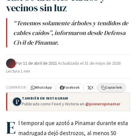
vecinos sin luz
“Tenemos solamente árboles y tendidos de
cables caídos”, informaron desde Defensa
Civil de Pinamar.
Por
·
11 de abril de 2021
·
Actualizado el
31 de mayo de 2026
·
Lectura 1 min
COMPARTIR
WhatsApp
Facebook
X
Copiar link
TAMBIÉN EN INSTAGRAM
Publicada como Feed y Historia en
@pioneropinamar
E
l temporal que azotó a Pinamar durante esta
madrugada dejó destrozos, al menos 50